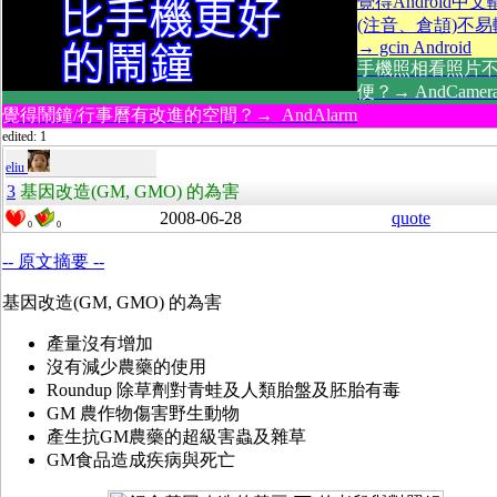
覺得Android中
(注音、倉頡)不
→ gcin Android
手機照相看照片
便？→ AndCamer
覺得鬧鐘/行事曆有改進的空間？→ AndAlarm
edited: 1
eliu
3
基因改造(GM, GMO) 的為害
2008-06-28
quote
0
0
-- 原文摘要 --
基因改造(GM, GMO) 的為害
產量沒有增加
沒有減少農藥的使用
Roundup 除草劑對青蛙及人類胎盤及胚胎有毒
GM 農作物傷害野生動物
產生抗GM農藥的超級害蟲及雜草
GM食品造成疾病與死亡