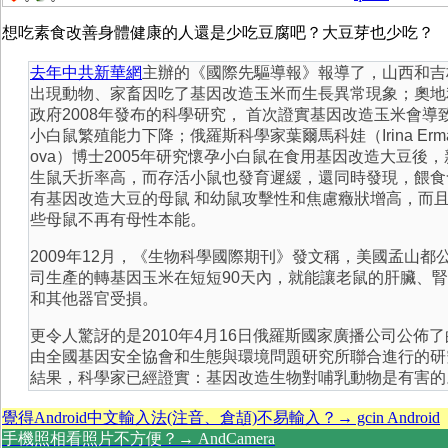
想吃素食改善身體健康的人還是少吃豆腐吧？大豆芽也少吃？
去年中共新華網
主辦的《國際先驅導報》報導了，山西和吉
出現動物、家畜因吃了基因改造玉米而生長異常現象；奧地
政府2008年發布的科學研究， 首次證實基因改造玉米會導
小白鼠繁殖能力下降；俄羅斯科學家葉爾馬科娃（Irina Erm
ova）博士2005年研究懷孕小白鼠在食用基因改造大豆後，
生鼠夭折率高，而存活小鼠也發育遲緩，還同時發現，餵食
有基因改造大豆的母鼠 和幼鼠攻擊性和焦慮癥狀增高，而
些母鼠不再有母性本能。
2009年12月，《生物科學國際期刊》發文稱，美國孟山都
司生產的轉基因玉米在短短90天內，就能讓老鼠的肝臟、
和其他器官受損。
更令人驚訝的是2010年4月16日俄羅斯國家廣播公司公佈了
由全國基因安全協會和生態與環境問題研究所聯合進行的研
結果，科學家已經證實：基因改造生物對哺乳動物是有害的
覺得Android中文輸入法(注音、倉頡)不易輸入？→ gcin Android
手機照相看照片不方便？→ AndCamera