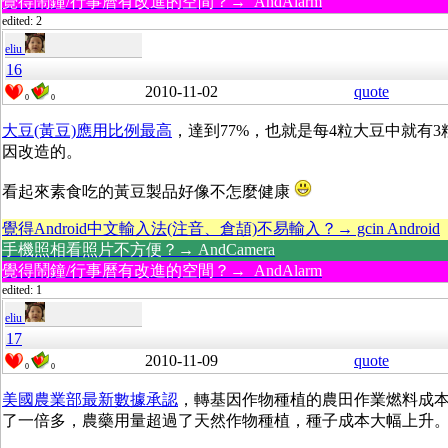
覺得鬧鐘/行事曆有改進的空間？→ AndAlarm
edited: 2
eliu
16
2010-11-02
quote
0
0
大豆(黃豆)應用比例最高
，達到77%，也就是每4粒大豆中就有3
因改造的。
看起來素食吃的黃豆製品好像不怎麼健康
覺得Android中文輸入法(注音、倉頡)不易輸入？→ gcin Android
手機照相看照片不方便？→ AndCamera
覺得鬧鐘/行事曆有改進的空間？→ AndAlarm
edited: 1
eliu
17
2010-11-09
quote
0
0
美國農業部最新數據承認
，轉基因作物種植的農田作業燃料成
了一倍多，農藥用量超過了天然作物種植，種子成本大幅上升