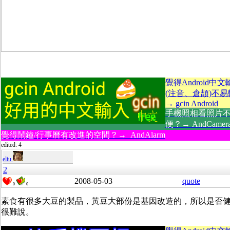
覺得Android中
(注音、倉頡)不
→ gcin Android
手機照相看照片
便？→ AndCamer
覺得鬧鐘/行事曆有改進的空間？→ AndAlarm
edited: 4
eliu
2
2008-05-03
quote
0
0
素食有很多大豆的製品，黃豆大部份是基因改造的，所以是否
很難說。