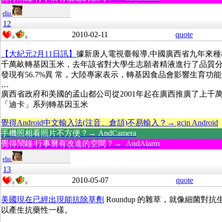
eliu
12
2010-02-11
quote
0
0
【大紀元2月11日訊】
據新唐人電視臺報導,中國廣西省九年來種
千萬畝轉基因玉米，去年該省對大學生志願者精液進行了品質
發現有56.7%異 常，大陸專家表示，轉基因食品會影響生育功
…
廣西省政府和美國的孟山都公司從2001年起在廣西推廣了上千
「迪卡」系列轉基因玉米
覺得Android中文輸入法(注音、倉頡)不易輸入？→ gcin Android
手機照相看照片不方便？→ AndCamera
覺得鬧鐘/行事曆有改進的空間？→ AndAlarm
eliu
13
2010-05-07
quote
0
0
美國現在已經出現能抗除草劑
Roundup 的雜草，就像細菌對抗
以產生抗藥性一樣。