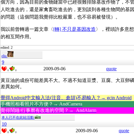
個方向，因為目前的食物鏈當中已經很難排除基改作物了，不
人吃進去的，還是家禽畜吃進去的，更別談到各種生物間的基
的問題（這個問題我覺得比較嚴重，也不容易被發現）。
我以前曾轉過一篇文章〈
[轉] 不只是基因改造
〉，裡頭許多意想
的相互間作用。
edited: 2
eliu
9
2009-09-06
quote
0
0
黃豆油的成份可能差異不大。不過不知道豆漿、豆腐、大豆卵
差異如何。
覺得Android中文輸入法(注音、倉頡)不易輸入？→ gcin Android
手機照相看照片不方便？→ AndCamera
覺得鬧鐘/行事曆有改進的空間？→ AndAlarm
本人已不在此站活動
10
2009-09-06
quote
0
0