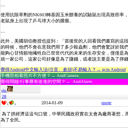
…
使用抗除草劑的NK603轉基因玉米餵養的試驗鼠出現高致癌率
老鼠身上出現了乒乓球大小的腫瘤。
…
此外，美國胡伯教授也提到：「當後世的人回看我們書寫的這
的時候，他們不會在意我們用了多少殺蟲劑，他們會驚訝於我
能夠心甘情願地犧牲自己世世代代的未來的生存安全，僅僅是
就一家公司，這家公司好像是為了賺錢，或者說主要是為了掙
覺得Android中文輸入法(注音、倉頡)不易輸入？→ gcin Android
手機照相看照片不方便？→ AndCamera
覺得鬧鐘/行事曆有改進的空間？→ AndAlarm
eliu
28
2014-01-09
quote
0
0
為了拼經濟這這句口號，中華民國政府實在太會為廠商著想，
為了全民。