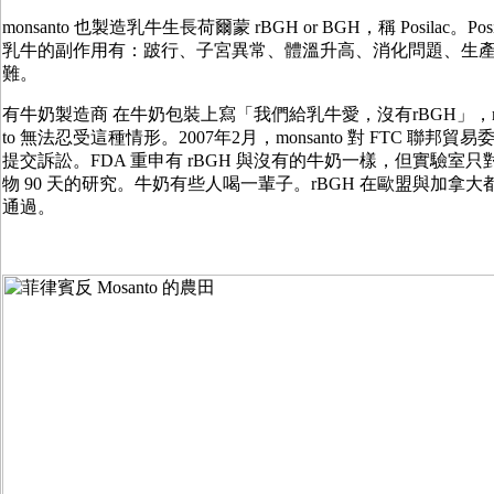
monsanto 也製造乳牛生長荷爾蒙 rBGH or BGH，稱 Posilac。Posi
乳牛的副作用有：跛行、子宮異常、體溫升高、消化問題、生
難。
有牛奶製造商 在牛奶包裝上寫「我們給乳牛愛，沒有rBGH」，mo
to 無法忍受這種情形。2007年2月，monsanto 對 FTC 聯邦貿易
提交訴訟。FDA 重申有 rBGH 與沒有的牛奶一樣，但實驗室只
物 90 天的研究。牛奶有些人喝一輩子。rBGH 在歐盟與加拿大
通過。