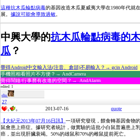
這種抗木瓜輪點病毒
的基因改造木瓜夏威夷大學在1980年代就
展。
據說可能會導致過敏
。
中興大學的
抗木瓜輪點病毒的
瓜
？
覺得Android中文輸入法(注音、倉頡)不易輸入？→ gcin Android
手機照相看照片不方便？→ AndCamera
覺得鬧鐘/行事曆有改進的空間？→ AndAlarm
edited: 1
eliu
27
2013-07-16
quote
0
0
【大紀元2013年07月16日訊】
一項研究發現，餵食轉基因食物
鼠會患上癌症。據研究者統計，做實驗的這批小白鼠普遍患上
癌，並出現肝臟衰竭。50%的雄鼠和70%的雌鼠提前死亡。