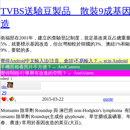
TVBS送驗豆製品 散裝9成基
造
衛福部在2001年，建立的查驗登記制度，規定基改黃豆占總重
5%，就要標示基因改造，但台灣相較於韓國的3%、澳紐1%和歐
9%，要鬆的多。
覺得Android中文輸入法(注音、倉頡)不易輸入？→ gcin Android
手機照相看照片不方便？→ AndCamera
覺得鬧鐘/行事曆有改進的空間？→ AndAlarm
edited: 1
eliu
29
2015-03-22
quote
0
0
Monsanto 除草劑 Roundup 與 淋巴癌 non-Hodgkin's lymphoma
onsanto 除草劑 Roundup(主成份 glyphosate、草甘膦或嘉磷塞、
春、農達) 常用於基因改造的黃豆(大豆)。