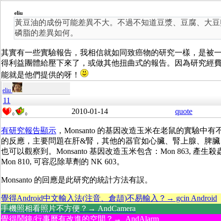
eliu
黃豆油的成份可能差異不大。不過不知道豆漿、豆腐、大豆
磷脂的差異如何。
其實有一些實驗報告，我相信就如同致癌物的研究一樣，是被
得利益團體給壓下來了，或做其他扭曲式的報告。因為研究經
能就是他們提供的呀！
eliu
11
2010-01-14
quote
0
0
有研究報告顯示
，Monsanto 的基因改造玉米在老鼠的實驗中有
的反應，主要問題在肝&腎，其他的器官如心臟、腎上腺、脾臟
也可以觀察到。Monsanto 基因改造玉米包含：Mon 863, 產生
Mon 810, 可容忍除草劑的 NK 603。
Monsanto 的回應是此研究的統計方法有誤。
覺得Android中文輸入法(注音、倉頡)不易輸入？→ gcin Android
手機照相看照片不方便？→ AndCamera
覺得鬧鐘/行事曆有改進的空間？→ AndAlarm