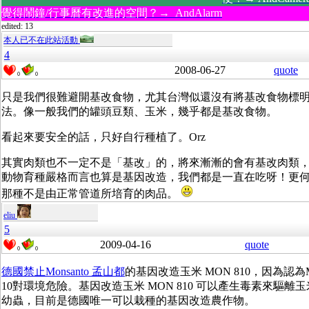
覺得鬧鐘/行事曆有改進的空間？→ AndAlarm
edited: 13
本人已不在此站活動
4
2008-06-27
quote
0
0
只是我們很難避開基改食物，尤其台灣似還沒有將基改食物標
法。像一般我們的罐頭豆類、玉米，幾乎都是基改食物。
看起來要安全的話，只好自行種植了。Orz
其實肉類也不一定不是「基改」的，將來漸漸的會有基改肉類
動物育種嚴格而言也算是基因改造，我們都是一直在吃呀！更
那種不是由正常管道所培育的肉品。
eliu
5
2009-04-16
quote
0
0
德國禁止Monsanto 孟山都
的基因改造玉米 MON 810，因為認為M
10對環境危險。基因改造玉米 MON 810 可以產生毒素來驅離
幼蟲，目前是德國唯一可以栽種的基因改造農作物。