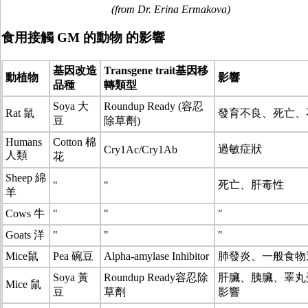
(from Dr. Erina Ermakova)
食用接觸 GM 的動物 的影響
基因改造
Transgene trait基因移
動植物
影響
品種
轉類型
Soya 大
Roundup Ready (容忍
Rat 鼠
發育不良、死亡、
豆
除草劑)
Humans
Cotton 棉
過敏症狀
Cry1Ac/Cry1Ab
人類
花
Sheep 綿
死亡、肝毒性
"
"
羊
Cows 牛
"
"
"
Goats 洋
"
"
"
Mice鼠
Pea 碗豆
Alpha-amylase Inhibitor
肺發炎、一般食物
Soya 黃
Roundup Ready容忍除
肝臟、胰臟、睪丸
Mice 鼠
豆
草劑
影響