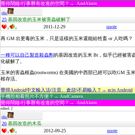
覺得鬧鐘/行事曆有改進的空間？→ AndAlarm
eliu
25
基因改造的玉米被害蟲破解了
2011-12-29
quote
0
0
再 GM 出更毒的玉米，只是這樣的玉米還能給牲畜 or 人吃嗎？
一種可以自己製造殺蟲劑
的基因改造的玉米 Bt，似乎已經被害
化破解了。
玉米的害蟲根蟲(rootworms) 在美國的中西部已經可以吃GM 玉米 
根存活。
覺得Android中文輸入法(注音、倉頡)不易輸入？→ gcin Android
手機照相看照片不方便？→ AndCamera
覺得鬧鐘/行事曆有改進的空間？→ AndAlarm
edited: 2
eliu
26
基因改造的木瓜
2012-09-25
quote
0
0