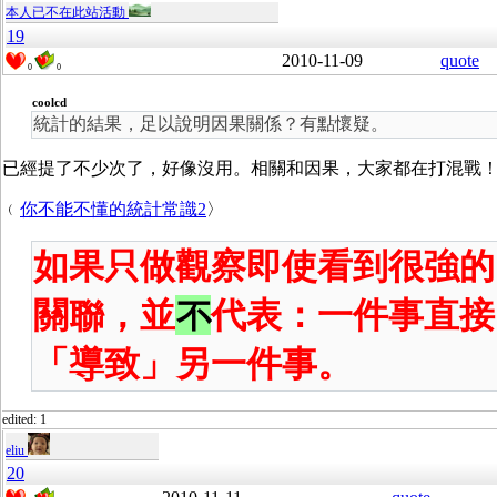
本人已不在此站活動
19
2010-11-09
quote
0
0
coolcd
統計的結果，足以說明因果關係？有點懷疑。
已經提了不少次了，好像沒用。相關和因果，大家都在打混戰！:
﹙
你不能不懂的統計常識2
〉
如果只做觀察即使看到很強的
關聯，並
不
代表：一件事直接
「導致」另一件事。
edited: 1
eliu
20