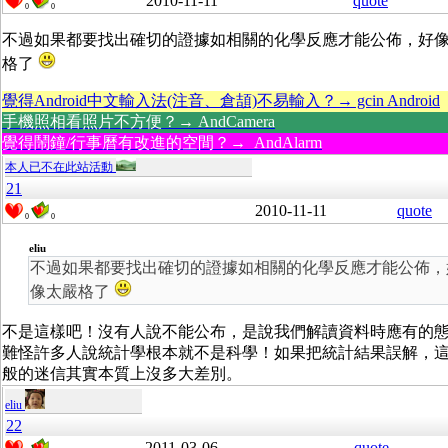
2010-11-11
quote
0
0
不過如果都要找出確切的證據如相關的化學反應才能公佈，好
格了
覺得Android中文輸入法(注音、倉頡)不易輸入？→ gcin Android
手機照相看照片不方便？→ AndCamera
覺得鬧鐘/行事曆有改進的空間？→ AndAlarm
本人已不在此站活動
21
2010-11-11
quote
0
0
eliu
不過如果都要找出確切的證據如相關的化學反應才能公佈，
像太嚴格了
不是這樣吧！沒有人說不能公布，是說我們解讀資料時應有的
難怪許多人說統計學根本就不是科學！如果把統計結果誤解，
般的迷信其實本質上沒多大差別。
eliu
22
2011-03-06
quote