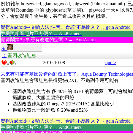
例如雜草 horseweed, giant ragweed, pigweed (Palmer amaranth
除草劑 Roundup 中的 glyphosate(草甘膦)。 pigweed 一天可以長7
分，會妨礙農作物生長，甚至造成收割器具的損壞。
覺得Android中文輸入法(注音、倉頡)不易輸入？→ gcin Android
手機照相看照片不方便？→ AndCamera
覺得鬧鐘/行事曆有改進的空間？→ AndAlarm
eliu
15
基因改造鮭魚
2010-10-08
quote
0
0
未來有可能有基因改造的鮭魚上市了
。
Aqua Bounty Technologies
基因改造鮭魚會讓鮭魚長得更快(2X)。不過副作用可能有
基因改造鮭魚含有 多 40% 的 IGF1 的荷爾蒙，可能會增
攝護腺癌、大腸直腸癌的風險
基因改造鮭魚的 Omega-3 (EPA/DHA) 含量比較少
過敏物質比一般鮭魚多 20% and 52%
覺得Android中文輸入法(注音、倉頡)不易輸入？→ gcin Android
手機照相看照片不方便？→ AndCamera