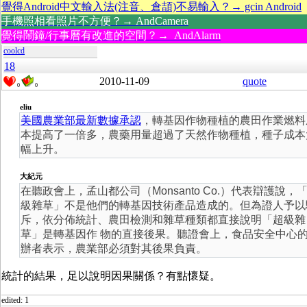
覺得Android中文輸入法(注音、倉頡)不易輸入？→ gcin Android
手機照相看照片不方便？→ AndCamera
覺得鬧鐘/行事曆有改進的空間？→ AndAlarm
coolcd
18
2010-11-09
quote
0
0
eliu
美國農業部最新數據承認
，轉基因作物種植的農田作業燃料
本提高了一倍多，農藥用量超過了天然作物種植，種子成本
幅上升。
大紀元
在聽政會上，孟山都公司（Monsanto Co.）代表辯護說，
級雜草」不是他們的轉基因技術產品造成的。但為證人予以
斥，依分佈統計、農田檢測和雜草種類都直接說明「超級雜
草」是轉基因作 物的直接後果。聽證會上，食品安全中心
辦者表示，農業部必須對其後果負責。
統計的結果，足以說明因果關係？有點懷疑。
edited: 1