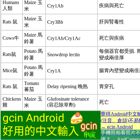
Humans
Maize 玉
疾病與死亡
Cry1Ab
人類
米
Maize 玉
Rats 鼠
肝與腎毒性
Cry3Bb
米
Maize 馬
Cows牛
死亡與疾病
Cry1Ab/Cry1Ac
鈴薯
Potato 馬
每個器官都受損. 
Rats鼠
Snowdrop lectin
鈴薯
變成兩倍厚
Potato 馬
Mice鼠
腸胃內壁變成兩倍
Cry1A
鈴薯
Tomato
Rats 鼠
Delay ripening 晚熟
胃穿孔
蕃茄
Chickens
Maize 玉
Glufosinate tolerance
死亡
雞
(容忍除草劑)
米
覺得Android中
(注音、倉頡)不
→ gcin Android
手機照相看照片
便？→ AndCamer