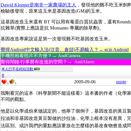
Dawid Klopper是南非一家農場的主人
，發現他的雞不吃玉米飼
檢驗後發現，原來這玉米是基因改造(GM)的玉米。
這基因改造玉米還有 BT 可以用有毒蛋白質抗蟲害，還有Roundu
抗雜草(實際上應該是抗 Monsanto 專屬的除草劑)。
基因改造專家說這是第一次發現雞不吃基因改造玉米。
覺得Android中文輸入法(注音、倉頡)不易輸入？→ gcin Android
手機照相看照片不方便？→ AndCamera
覺得鬧鐘/行事曆有改進的空間？→ AndAlarm
本人已不在此站活動
8
2009-09-06
quote
0
0
我剛看完的這本《科學新聞不能這樣看》這本書的作者（化學
不同的觀點。
他是以化學成份來做認定的，他舉了個例子，基因改造的黃豆
拉油和非基因改造黃豆製做的沙拉油，化學上根本沒有差異，
法區別。或許我們的重點應該要放在怎麼樣的基改食物會造成