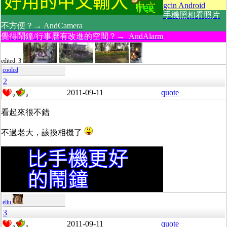
gcin Android
手機照相看照片
不方便？→ AndCamera
覺得鬧鐘/行事曆有改進的空間？→ AndAlarm
edited: 3
coolcd
2
2011-09-11
quote
0
0
看起來很不錯
不過老大，該換相機了
eliu
3
2011-09-11
quote
0
0