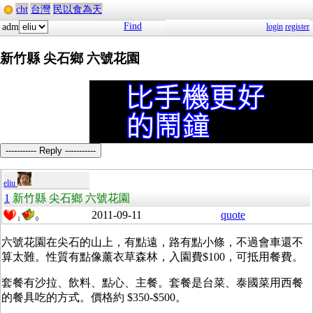
cht
台灣
民以食為天
Find
adm
login
register
新竹縣 尖石鄉 六號花園
----------- Reply -----------
eliu
1
新竹縣 尖石鄉 六號花園
2011-09-11
quote
1
0
六號花園在尖石的山上，有點遠，路有點小條，不過會車還不
算太難。性質有點像薰衣草森林，入園費$100，可抵用餐費。
套餐有沙拉、飲料、點心、主餐。套餐是台菜、泰國菜用西餐
的餐具吃的方式。價格約 $350-$500。