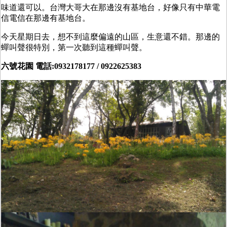
味道還可以。台灣大哥大在那邊沒有基地台，好像只有中華電
信電信在那邊有基地台。
今天星期日去，想不到這麼偏遠的山區，生意還不錯。那邊的
蟬叫聲很特別，第一次聽到這種蟬叫聲。
六號花園 電話:0932178177 / 0922625383