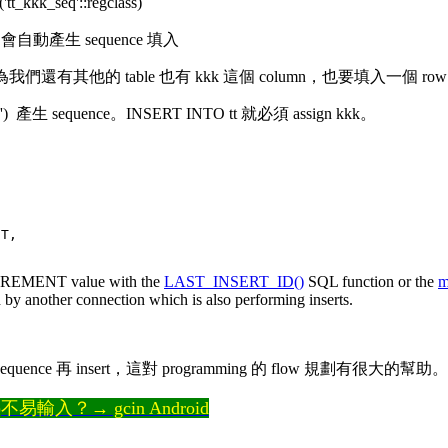
t_kkk_seq'::regclass)
e，會自動產生 sequence 填入
因為我們還有其他的 table 也有 kkk 這個 column，也要填入一個 ro
') 產生 sequence。INSERT INTO tt 就必須 assign kkk。
T,

NCREMENT value with the
LAST_INSERT_ID()
SQL function or the
m
ed by another connection which is also performing inserts.
uence 再 insert，這對 programming 的 flow 規劃有很大的幫助
輸入？→ gcin Android