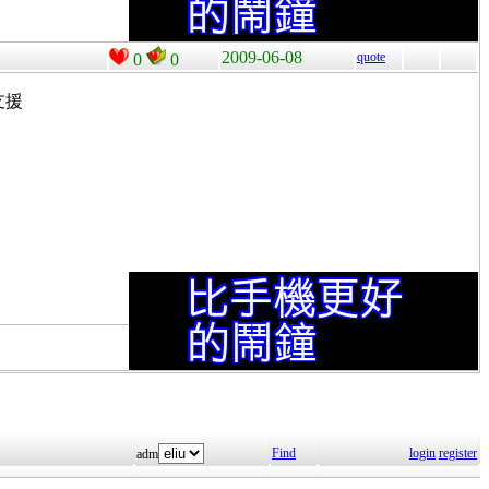
2009-06-08
quote
0
0
不支援
Find
login
register
adm