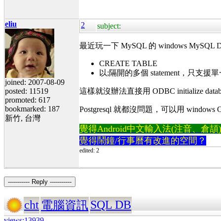
eliu
2
subject:
最近玩一下 MySQL 的 windows MySQL DB 
CREATE TABLE
以;隔開的多個 statement，只支援單一
joined: 2007-08-09
posted: 11519
這樣就沒辦法直接用 ODBC initialize da
promoted: 617
bookmarked: 187
Postgresql 就都沒問題，可以用 windows ODBC
新竹, 台灣
覺得Android中文輸入法(注音、倉頡)不易
覺得鬧鐘/行事曆有改進的空間？
edited: 2
----------- Reply -----------
cht
SQL DB
電腦資訊
views:13939