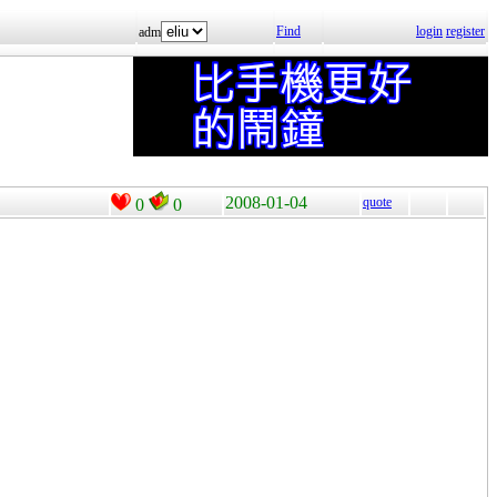
Find
login
register
adm
2008-01-04
quote
0
0