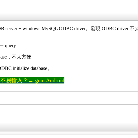
server + windows MySQL ODBC driver。發現 ODBC driver 
 query
tabase，不太方便。
 initialize database。
輸入？→ gcin Android