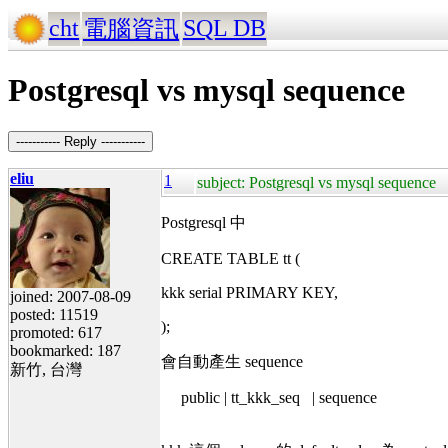
cht
SQL DB
電腦資訊
Postgresql vs mysql sequence
----------- Reply -----------
eliu
1
subject: Postgresql vs mysql sequence
Postgresql 中
CREATE TABLE tt (
kkk serial PRIMARY KEY,
joined: 2007-08-09
posted: 11519
);
promoted: 617
bookmarked: 187
會自動產生 sequence
新竹, 台灣
public | tt_kkk_seq | sequence