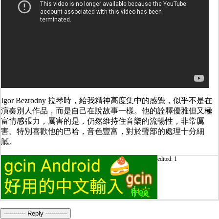
Igor Bezrodny 拉琴時，給我精神高度集中的感覺，似乎不是在
演奏別人作品，而是自己在說故事一樣。他的詮釋優雅但又極
富情感張力，厲害的是，仍然維持住音樂的流暢性，非常厲
害。特別喜歡他的巴哈，音色豐富，對於聲部的處理十分細
膩。
edited: 1
----------- Reply -----------