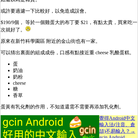
或許要過濾一下比較好，以免造成誤會。
$190/9個， 等於一個雞蛋大的布丁要 $21，有點太貴，買來吃一
次就好了。
原來在新竹科學園區 附近的金山街也有一家。
可以猜出裏面的組成成份，口感有點接近重 cheese 乳酪蛋糕。
蛋
奶油
奶粉
cheese
糖
香草
蛋黃有乳化劑的作用，不知道還需不需要再添加乳化劑。
覺得Android中文
輸入法(注音、倉
頡)不易輸入？→
gcin Android