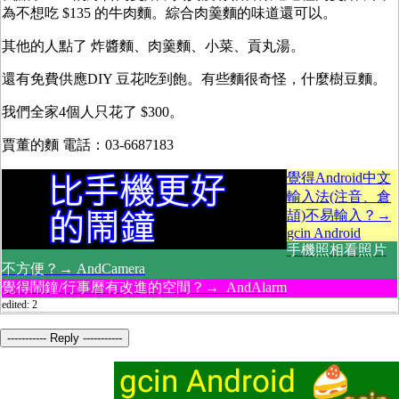
為不想吃 $135 的牛肉麵。綜合肉羹麵的味道還可以。
其他的人點了 炸醬麵、肉羹麵、小菜、貢丸湯。
還有免費供應DIY 豆花吃到飽。有些麵很奇怪，什麼樹豆麵。
我們全家4個人只花了 $300。
賈董的麵 電話：03-6687183
覺得Android中文
輸入法(注音、倉
頡)不易輸入？→
gcin Android
手機照相看照片
不方便？→ AndCamera
覺得鬧鐘/行事曆有改進的空間？→ AndAlarm
edited: 2
----------- Reply -----------