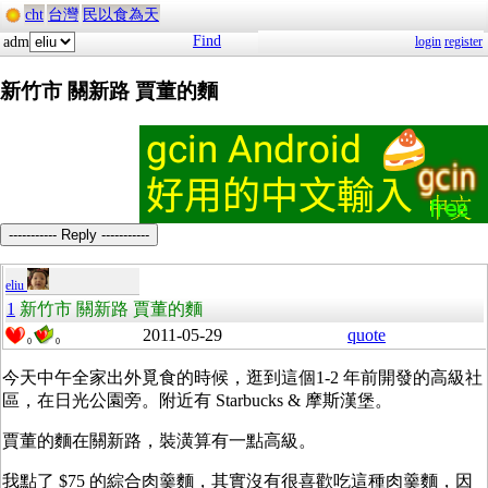
cht
台灣
民以食為天
Find
adm
login
register
新竹市 關新路 賈董的麵
----------- Reply -----------
eliu
1
新竹市 關新路 賈董的麵
2011-05-29
quote
0
0
今天中午全家出外覓食的時候，逛到這個1-2 年前開發的高級社
區，在日光公園旁。附近有 Starbucks & 摩斯漢堡。
賈董的麵在關新路，裝潢算有一點高級。
我點了 $75 的綜合肉羹麵，其實沒有很喜歡吃這種肉羹麵，因