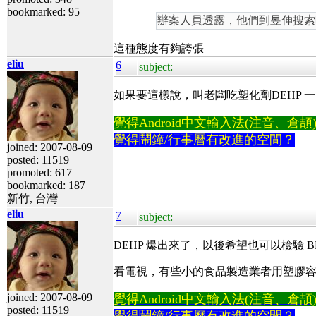
bookmarked: 95
辦案人員透露，他們到昱伸搜索
這種態度有夠誇張
eliu
6
subject:
如果要這樣說，叫老闆吃塑化劑DEHP 
覺得Android中文輸入法(注音、倉頡)不易
覺得鬧鐘/行事曆有改進的空間？
joined: 2007-08-09
posted: 11519
promoted: 617
bookmarked: 187
新竹, 台灣
eliu
7
subject:
DEHP 爆出來了，以後希望也可以檢驗 B
看電視，有些小的食品製造業者用塑膠
joined: 2007-08-09
覺得Android中文輸入法(注音、倉頡)不易
posted: 11519
覺得鬧鐘/行事曆有改進的空間？