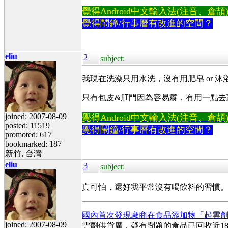
覺得Android中文輸入法(注音、倉頡)不易
覺得鬧鐘/行事曆有改進的空間？
eliu
2
subject:
我現在洗澡只用水洗，沒有用肥皂 or 沐
只有包皮&肛門因為容易癢，有用一點去
joined: 2007-08-09
覺得Android中文輸入法(注音、倉頡)不易
posted: 11519
覺得鬧鐘/行事曆有改進的空間？
promoted: 617
bookmarked: 187
新竹, 台灣
eliu
3
subject:
真可怕，還好我平常沒有喝飲料的習慣
國內首次發現廠商在食品添加物「起雲
joined: 2007-08-09
雲劑供貨廣，疑有問題的食品已回收近18