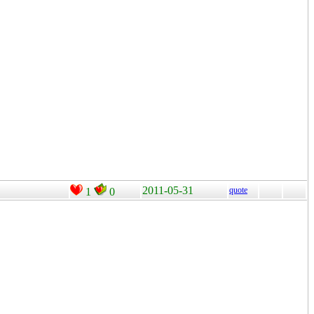
2011-05-31
quote
1
0