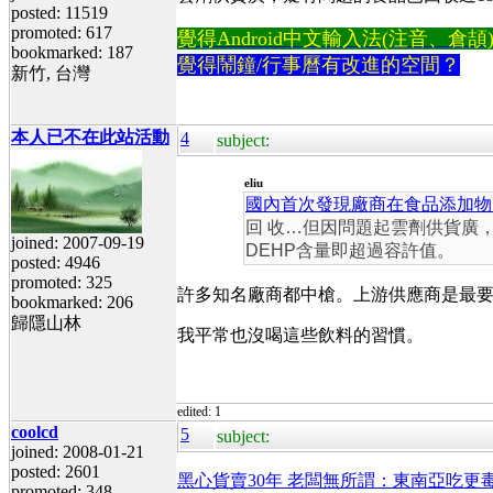
posted: 11519
promoted: 617
覺得Android中文輸入法(注音、倉頡)不易
bookmarked: 187
覺得鬧鐘/行事曆有改進的空間？
新竹, 台灣
本人已不在此站活動
4
subject:
eliu
國內首次發現廠商在食品添加物
回 收…但因問題起雲劑供貨廣
joined: 2007-09-19
DEHP含量即超過容許值。
posted: 4946
promoted: 325
許多知名廠商都中槍。上游供應商是最
bookmarked: 206
歸隱山林
我平常也沒喝這些飲料的習慣。
edited: 1
coolcd
5
subject:
joined: 2008-01-21
posted: 2601
黑心貨賣30年 老闆無所謂：東南亞吃更
promoted: 348