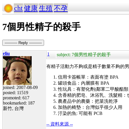
cht
健康
生殖
不孕
7個男性精子的殺手
----------- Reply -----------
eliu
1
subject: 7個男性精子的殺手
有精子活動力不夠或是精子數量不夠的
信用卡簽帳單：表面有塗 BPA
罐頭食品：內層膜有 BPA
joined: 2007-08-09
性玩具：有塑化劑(
鄰苯二甲酸酯類
posted: 11519
含香精的肥皂、沐浴乳、洗髮精：也含有 P
promoted: 617
農產品中的農藥：把菜洗乾淨
bookmarked: 187
加熱的椅墊：台灣似乎很少人用
新竹, 台灣
汙染的魚: 可能有 PCB
-- 資料來源 --