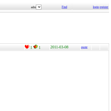
Find
login
register
adm
2011-03-08
1
1
quote