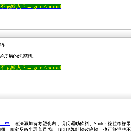
輸入？→ gcin Android
浴乳。
頭皮屑的洗髮精。
輸入？→ gcin Android
。
劑」中
，違法添加有毒塑化劑，悅氏運動飲料、Sunkist粒粒檸檬
噸。專家及衛生署官員 指，DEHP為動物致癌物，也可能導致