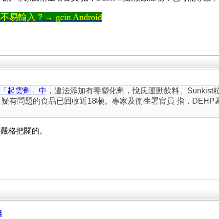
輸入？→ gcin Android
「起雲劑」中
，違法添加有毒塑化劑，悅氏運動飲料、Sunkis
，疑有問題的食品已回收近18噸。專家及衛生署官員 指，DEH
要嚴格把關的。
毒