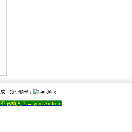
變成「短小精幹」
輸入？→ gcin Android