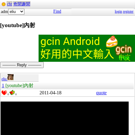
cht
奇聞趣聞
Find
adm
login
register
[youtube]內射
----------- Reply -----------
eliu
1
[youtube]內射
2011-04-18
quote
0
0