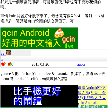
我只是一個笨蛋使用者，可是笨蛋使用者也有不喜歡花俏的
啊。
可惜 lxde 開發好像慢下來了。最慘還有個Xfce4 ，還好linux裡
選擇多，這算是自由軟體的核心價值了。呵
eliu
2
2011-03-26
quote
0
0
gnome 3 把 title bar 的 minimize & maxmize 拿掉了，強迫 user 去
menu 選 or double click，頭殼壞掉的設計。
覺得Android中文
輸入法(注音、倉
頡)不易輸入？→
gcin Android
手機照相看照片