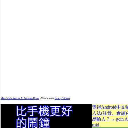
Man-Made Waves At Waimea River
- Watch more
Funny Videos
覺得Android中文
入法(注音、倉頡)
易輸入？→ gcin A
roid