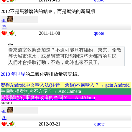
0
0
2012不是馬雅曆法的結束，而是曆法的新周期
eliu
75
2011-11-08
quote
1
0
eliu
看來溫室效應會加速？不過可能只有紐約、東京、倫敦
等大城市淹水，或是饑荒可以餓到這些大都市的居民，
人們才會採取行動，不過，此時也來不及了。
2010 年世界
的二氧化碳排放量破記錄。
覺得Android中文輸入法(注音、倉頡)不易輸入？→ gcin Android
手機照相看照片不方便？→ AndCamera
覺得鬧鐘/行事曆有改進的空間？→ AndAlarm
edited: 1
eliu
76
2012-03-21
quote
0
0