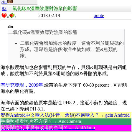
eliu
82
二氧化碳&溫室效應對漁業的影響
2013-02-19
quote
0
0
eliu
二氧化碳&溫室效應對漁業的影響
二氧化碳會增加海水的酸度，這會不利於珊瑚礁的
形成。珊瑚礁是許多海洋生物如蝦、蟹&魚類的
家。
海水酸度增加也會影響到貝類的生存，貝類&珊瑚礁是由鈣組
成，酸度增加不利於貝類&珊瑚礁的殼&骨骼的形成。
有研究發現，2009年
蠔苗的生產下降了 60-80 percent，可能與
海水的酸化有關。
海洋表面的酸鹼值原本是鹼性 PH8.2，接近小蘇打的鹼度，現
在已經下降到 PH 8.1。
覺得Android中文輸入法(注音、倉頡)不易輸入？→ gcin Android
手機照相看照片不方便？→ AndCamera
覺得鬧鐘/行事曆有改進的空間？→ AndAlarm