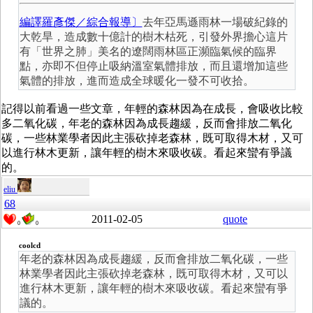
編譯羅彥傑／綜合報導〕
去年亞馬遜雨林一場破紀錄的
大乾旱，造成數十億計的樹木枯死，引發外界擔心這片
有「世界之肺」美名的遼闊雨林區正瀕臨氣候的臨界
點，亦即不但停止吸納溫室氣體排放，而且還增加這些
氣體的排放，進而造成全球暖化一發不可收拾。
記得以前看過一些文章，年輕的森林因為在成長，會吸收比較
多二氧化碳，年老的森林因為成長趨緩，反而會排放二氧化
碳，一些林業學者因此主張砍掉老森林，既可取得木材，又可
以進行林木更新，讓年輕的樹木來吸收碳。看起來蠻有爭議
的。
eliu
68
2011-02-05
quote
0
0
coolcd
年老的森林因為成長趨緩，反而會排放二氧化碳，一些
林業學者因此主張砍掉老森林，既可取得木材，又可以
進行林木更新，讓年輕的樹木來吸收碳。看起來蠻有爭
議的。