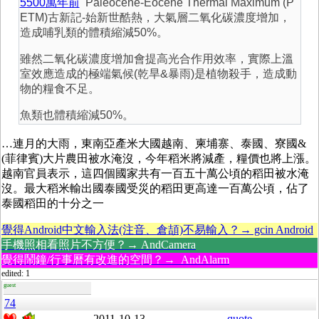
5500萬年前
Paleocene-Eocene Thermal Maximum (P
ETM)古新記-始新世酷熱，大氣層二氧化碳濃度增加，
造成哺乳類的體積縮減50%。
雖然二氧化碳濃度增加會提高光合作用效率，實際上溫
室效應造成的極端氣候(乾旱&暴雨)是植物殺手，造成動
物的糧食不足。
魚類也體積縮減50%。
…連月的大雨，東南亞產米大國越南、柬埔寨、泰國、寮國&
(菲律賓)大片農田被水淹沒，今年稻米將減產，糧價也將上漲。
越南官員表示，這四個國家共有一百五十萬公頃的稻田被水淹
沒。最大稻米輸出國泰國受災的稻田更高達一百萬公頃，佔了
泰國稻田的十分之一
覺得Android中文輸入法(注音、倉頡)不易輸入？→ gcin Android
手機照相看照片不方便？→ AndCamera
覺得鬧鐘/行事曆有改進的空間？→ AndAlarm
edited: 1
guest
74
2011-10-13
quote