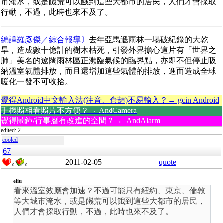
市淹水，或是饑荒可以餓到這些大都市的居民，人們才會採取
行動，不過，此時也來不及了。
編譯羅彥傑／綜合報導〕
去年亞馬遜雨林一場破紀錄的大乾
旱，造成數十億計的樹木枯死，引發外界擔心這片有「世界之
肺」美名的遼闊雨林區正瀕臨氣候的臨界點，亦即不但停止吸
納溫室氣體排放，而且還增加這些氣體的排放，進而造成全球
暖化一發不可收拾。
覺得Android中文輸入法(注音、倉頡)不易輸入？→ gcin Android
手機照相看照片不方便？→ AndCamera
覺得鬧鐘/行事曆有改進的空間？→ AndAlarm
edited: 2
coolcd
67
2011-02-05
quote
0
0
eliu
看來溫室效應會加速？不過可能只有紐約、東京、倫敦
等大城市淹水，或是饑荒可以餓到這些大都市的居民，
人們才會採取行動，不過，此時也來不及了。