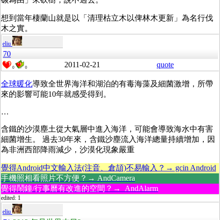
想到當年棲蘭山就是以「清理枯立木以俾林木更新」為名行伐
木之實。
eliu
70
2011-02-21
quote
0
0
全球暖化
導致全世界海洋和湖泊的有毒海藻及細菌激增，所帶
來的影響可能10年就感受得到。
…
含鐵的沙漠塵土從大氣層中進入海洋，可能會導致海水中有害
細菌增生。 過去30年來，含鐵沙塵流入海洋總量持續增加，因
為非洲西部降雨減少，沙漠化現象嚴重
覺得Android中文輸入法(注音、倉頡)不易輸入？→ gcin Android
手機照相看照片不方便？→ AndCamera
覺得鬧鐘/行事曆有改進的空間？→ AndAlarm
edited: 1
eliu