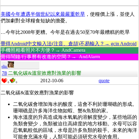
美國今年遭遇半個世紀以來最嚴重乾旱
，使糧價上漲，並使人
們加劇對全球糧食短缺的擔憂。
…今年比2008年更糟。今年是在過去50至70年最糟糕的乾旱
覺得Android中文輸入法(注音、倉頡)不易輸入？→ gcin Android
手機照相看照片不方便？→ AndCamera
覺得鬧鐘/行事曆有改進的空間？→ AndAlarm
eliu
78
二氧化碳&溫室效應對漁業的影響
2012-10-06
quote
0
0
二氧化碳&溫室效應對漁業的影響
二氧化碳會增加海水的酸度，這會不利於珊瑚礁的形成。
珊瑚礁是許多海洋生物如蝦、蟹&魚類的家。
海水溫度的升高造成海水氧氣的溶解度變少，某些地區的
魚類會變少，魚類被迫往高緯度的地方移動。水母可以容
忍氧氣較低的區域，水母是許多魚類的殺手。未來的海洋
可能會充滿水母，人類可能必須研究水母的食用。