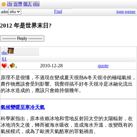
cht
台灣
個人
eliu
Find
adm
login
register
2012 年是世界末日?
----------- Reply -----------
eliu
61
2010-12-28
quote
0
0
原理不是很懂，不過現在變成夏天很熱&冬天很冷的極端氣候，
農作物應該會受到影響。我覺得搞不好冬天很冷是冰融化流出
的冰水造成的，應該只會維持個幾年。
氣候變暖至寒冷天氣
科學家指出，原本依賴冰地和雪地反射回太空的太陽輻射，在
冰地消失之後，轉而被海水吸收，造成海水升溫，改變既有的
氣候模式，成為了歐洲天氣酷寒的罪魁禍首。