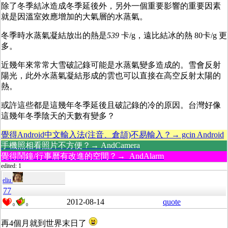
除了冬季結冰造成冬季延後外，另外一個重要影響的重要因素
就是因溫室效應增加的大氣層的水蒸氣。
冬季時水蒸氣凝結放出的熱是
539
卡/g，遠比結冰的熱 80卡/g 更
多。
近幾年來常常大雪破記錄可能是水蒸氣變多造成的。雪會反射
陽光，此外水蒸氣凝結形成的雲也可以直接在高空反射太陽的
熱。
或許這些都是這幾年冬季延後且破記錄的冷的原因。台灣好像
這幾年冬季陰天的天數有變多？
覺得Android中文輸入法(注音、倉頡)不易輸入？→ gcin Android
手機照相看照片不方便？→ AndCamera
覺得鬧鐘/行事曆有改進的空間？→ AndAlarm
edited: 1
eliu
77
2012-08-14
quote
0
0
再4個月就到世界末日了