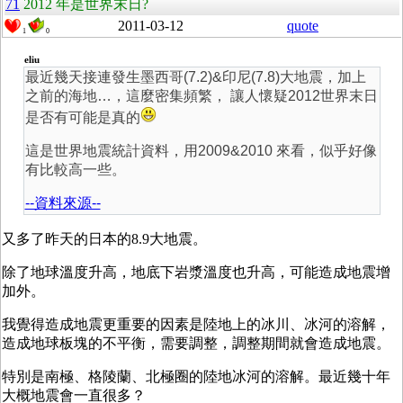
71
2012 年是世界末日?
2011-03-12
quote
1
0
eliu
最近幾天接連發生墨西哥(7.2)&印尼(7.8)大地震，加上
之前的海地…，這麼密集頻繁， 讓人懷疑2012世界末日
是否有可能是真的
這是世界地震統計資料，用2009&2010 來看，似乎好像
有比較高一些。
--資料來源--
又多了昨天的日本的8.9大地震。
除了地球溫度升高，地底下岩漿溫度也升高，可能造成地震增
加外。
我覺得造成地震更重要的因素是陸地上的冰川、冰河的溶解，
造成地球板塊的不平衡，需要調整，調整期間就會造成地震。
特別是南極、格陵蘭、北極圈的陸地冰河的溶解。最近幾十年
大概地震會一直很多？