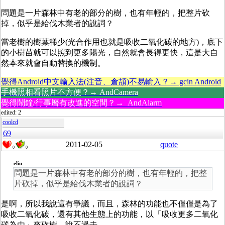
問題是一片森林中有老的部分的樹，也有年輕的，把整片砍
掉，似乎是給伐木業者的說詞？
當老樹的樹葉稀少(光合作用也就是吸收二氧化碳的地方)，底下
的小樹苗就可以照到更多陽光，自然就會長得更快，這是大自
然本來就會自動替換的機制。
覺得Android中文輸入法(注音、倉頡)不易輸入？→ gcin Android
手機照相看照片不方便？→ AndCamera
覺得鬧鐘/行事曆有改進的空間？→ AndAlarm
edited: 2
coolcd
69
2011-02-05
quote
0
0
eliu
問題是一片森林中有老的部分的樹，也有年輕的，把整
片砍掉，似乎是給伐木業者的說詞？
是啊，所以我說這有爭議，而且，森林的功能也不僅僅是為了
吸收二氧化碳，還有其他生態上的功能，以「吸收更多二氧化
碳為由」來砍樹，說不過去。