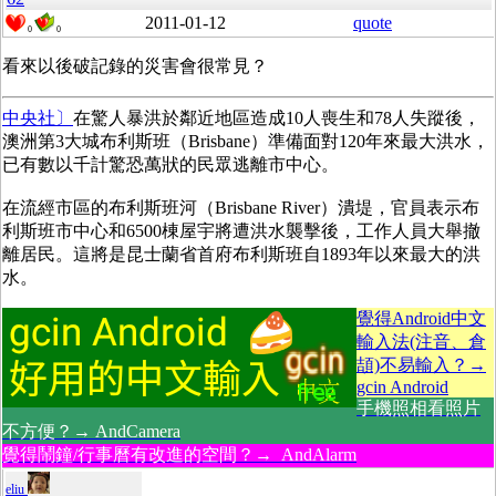
2011-01-12
quote
0
0
看來以後破記錄的災害會很常見？
中央社〕
在驚人暴洪於鄰近地區造成10人喪生和78人失蹤後，
澳洲第3大城布利斯班（Brisbane）準備面對120年來最大洪水，
已有數以千計驚恐萬狀的民眾逃離市中心。
在流經市區的布利斯班河（Brisbane River）潰堤，官員表示布
利斯班市中心和6500棟屋宇將遭洪水襲擊後，工作人員大舉撤
離居民。這將是昆士蘭省首府布利斯班自1893年以來最大的洪
水。
覺得Android中文
輸入法(注音、倉
頡)不易輸入？→
gcin Android
手機照相看照片
不方便？→ AndCamera
覺得鬧鐘/行事曆有改進的空間？→ AndAlarm
eliu