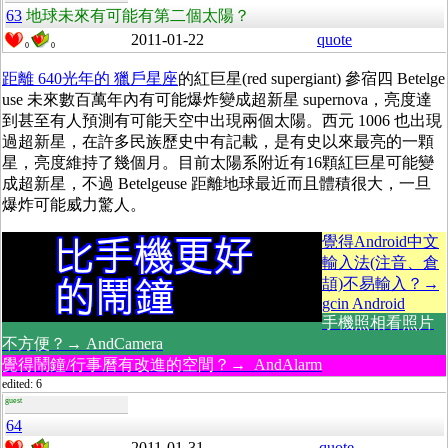
63
地球未來有可能有第二個太陽？
2011-01-22
quote
0
0
距離 640光年的 獵戶星座
的紅巨星(red supergiant) 參宿四 Betelge
use 未來數百萬年內有可能爆炸變成超新星 supernova，亮度達
到甚至有人預測有可能天空中出現兩個太陽。西元 1006 也出現
過超新星，在許多民族歷史中有記載，是有史以來最亮的一顆
星，亮度維持了幾個月。目前太陽系附近有16顆紅巨星可能變
成超新星，不過 Betelgeuse 距離地球最近而且體積很大，一旦
爆炸可能威力驚人。
覺得Android中文
輸入法(注音、倉
頡)不易輸入？→
gcin Android
手機照相看照片
不方便？→ AndCamera
覺得鬧鐘/行事曆有改進的空間？→ AndAlarm
edited: 6
guest
64
2011-01-31
quote