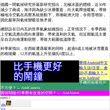
德國一間氣候研究所最新研究指出，北極冰蓋的體積，近30年
減少了兩成，海洋因為缺少冰層覆蓋，向大氣釋放暖氣，導致
極地冷空氣在高壓系統推動下，席捲歐洲大陸，令雨雪增加，
因此嚴寒與氣候變暖並無矛盾。
總部設在日內瓦的世界氣象組織指出，正常情況下，冬季西歐
上空氣流應自西向東運動，帶來溫和的天氣。但近期氣流主要
呈自北向南運動狀態，導致大範圍低溫降雪。
科學家指出，在西歐遭遇嚴寒的同時，超過8成土地被冰雪覆蓋
的格陵蘭，12月的氣溫上升至攝氏0度以上。
覺得Android中文
輸入法(注音、倉
頡)不易輸入？→
gcin Android
手機照相看照片
不方便？→ AndCamera
覺得鬧鐘/行事曆有改進的空間？→ AndAlarm
edited: 2
eliu
62