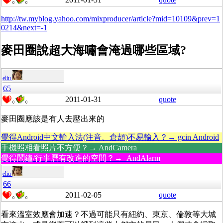
0
0
http://tw.myblog.yahoo.com/mixproducer/article?mid=10109&prev=1
0214&next=-1
麥田圈說超大海嘯會淹過哪些區域?
eliu
65
2011-01-31
quote
0
0
麥田圈應該是有人去壓出來的
覺得Android中文輸入法(注音、倉頡)不易輸入？→ gcin Android
手機照相看照片不方便？→ AndCamera
覺得鬧鐘/行事曆有改進的空間？→ AndAlarm
eliu
66
2011-02-05
quote
0
0
看來溫室效應會加速？不過可能只有紐約、東京、倫敦等大城