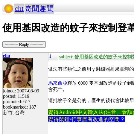
cht
奇聞趣聞
使用基因改造的蚊子來控制登
----------- Reply -----------
eliu
1
subject: 使用基因改造的蚊子來控
做法有些類似之前用 γ 射線照射果實
馬來西亞
釋放 6000 隻基因改造的蚊子
會死亡。
joined: 2007-08-09
posted: 11519
這批蚊子全是公的，產生的後代會比較早死
promoted: 617
bookmarked: 187
覺得Android中文輸入法(注音、倉頡)不易
新竹, 台灣
覺得鬧鐘/行事曆有改進的空間？