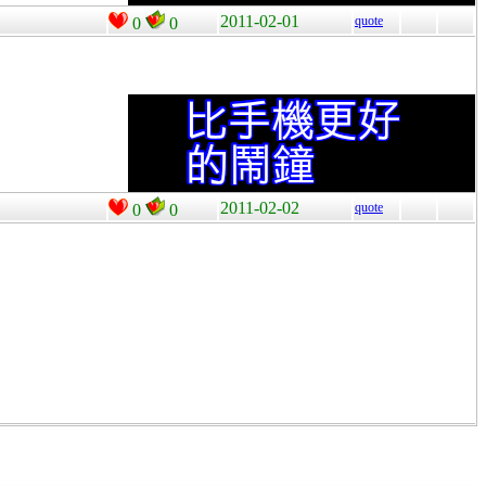
2011-02-01
quote
0
0
2011-02-02
quote
0
0