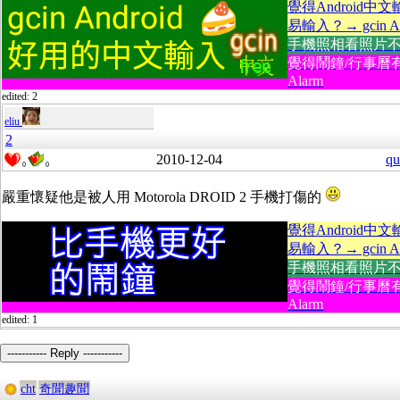
覺得Android中
易輸入？→ gcin An
手機照相看照片不方便
覺得鬧鐘/行事曆有
Alarm
edited: 2
eliu
2
2010-12-04
qu
0
0
嚴重懷疑他是被人用 Motorola DROID 2 手機打傷的
覺得Android中
易輸入？→ gcin An
手機照相看照片不方便
覺得鬧鐘/行事曆有
Alarm
edited: 1
----------- Reply -----------
cht
奇聞趣聞