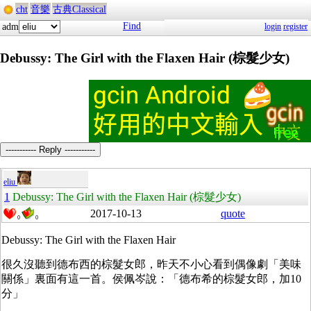
cht
音樂
古典Classical
Find
adm
login
register
Debussy: The Girl with the Flaxen Hair (棕髮少女)
----------- Reply -----------
eliu
1
Debussy: The Girl with the Flaxen Hair (棕髮少女)
2017-10-13
quote
0
0
Debussy: The Girl with the Flaxen Hair
很久沒聽到德布西的棕髮女郎，昨天不小心看到偶像劇「美味
關係」裏面有這一首。侯佩岑說：「德布希的棕髮女郎，加10
分」