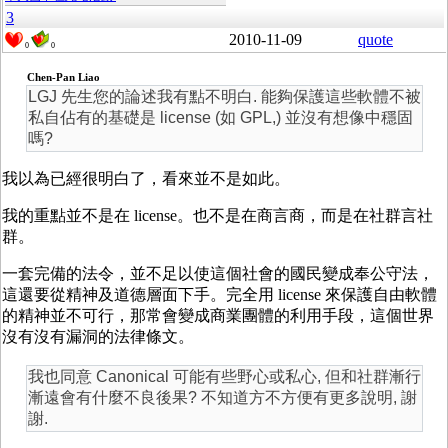
3
2010-11-09
quote
0
0
Chen-Pan Liao
LGJ 先生您的論述我有點不明白. 能夠保護這些軟體不被
私自佔有的基礎是 license (如 GPL,) 並沒有想像中穩固
嗎?
我以為已經很明白了，看來並不是如此。
我的重點並不是在 license。也不是在商言商，而是在社群言社
群。
一套完備的法令，並不足以使這個社會的國民變成奉公守法，
這還要從精神及道德層面下手。完全用 license 來保護自由軟體
的精神並不可行，那常會變成商業團體的利用手段，這個世界
沒有沒有漏洞的法律條文。
我也同意 Canonical 可能有些野心或私心, 但和社群漸行
漸遠會有什麼不良後果? 不知道方不方便有更多說明, 謝
謝.