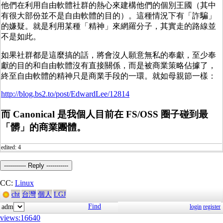
他們在利用自由軟體社群的熱心來建構他們的個別王國（其中
有很大部份並不是自由軟體的目的）。這種情況下有「詐騙」
的嫌疑。就是利用某種「精神」來網羅分子，其實走的路線並
不是如此。
如果社群都是這麼搞的話，將會沒人願意無私的奉獻，至少奉
獻的目的和自由軟體沒有直接關係，而是被商業策略佔據了，
終至自由軟體的精神只是商業手段的一環。就如母親節一樣：
http://blog.bs2.to/post/EdwardLee/12814
而 Canonical 是我個人目前在 FS/OSS 圈子碰到最
「髒」的商業團體。
edited: 4
----------- Reply -----------
CC:
Linux
cht
台灣
個人
LGJ
Find
adm
login
register
views:16640