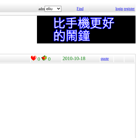
Find
login
register
adm
2010-10-18
0
0
quote