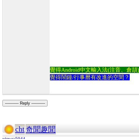
覺得Android中文輸入法(注音、倉頡)不易
覺得鬧鐘/行事曆有改進的空間？
----------- Reply -----------
cht
奇聞趣聞
views:5044