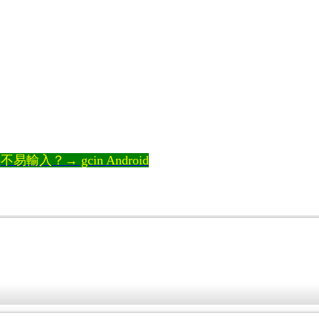
輸入？→ gcin Android