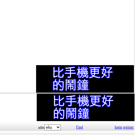
Find
login
register
adm