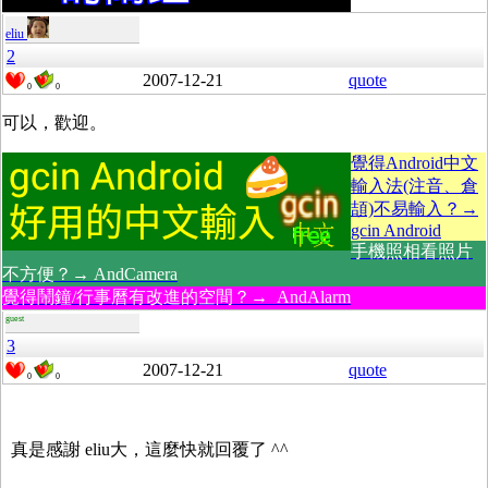
eliu
2
2007-12-21
quote
0
0
可以，歡迎。
覺得Android中文
輸入法(注音、倉
頡)不易輸入？→
gcin Android
手機照相看照片
不方便？→ AndCamera
覺得鬧鐘/行事曆有改進的空間？→ AndAlarm
guest
3
2007-12-21
quote
0
0
真是感謝 eliu大，這麼快就回覆了 ^^