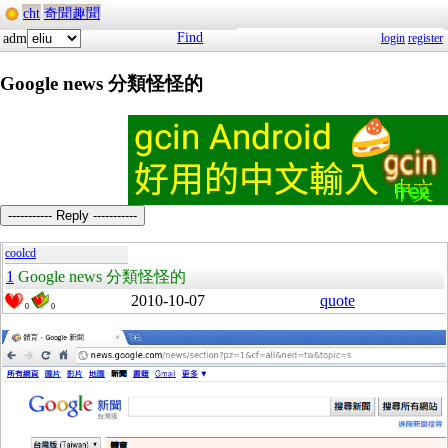
cht
奇聞趣聞
Find
adm
login
register
Google news 分類怪怪的
----------- Reply -----------
coolcd
1
Google news 分類怪怪的
2010-10-07
quote
0
0