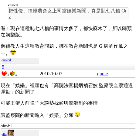
coolcd
把性侵、撞輾農會女上司當娛樂新聞，真是亂七八糟 Or
z
喔！現在這種亂七八糟的事情太多了，都快麻木了，所以歸類
在娛樂版。
像補教人生這種教育問題，擺在教育新聞也是 G 牌的作風之
一。
coolcd
5
2010-10-07
quote
0
0
現在「娛樂」裡頭也有「高院法官楊炳禎召妓 監察院全票通過
彈劾」的新聞了
可能王聖人前陣子大談墊枕頭與潤滑劑的事情
讓監察院的新聞進入「娛樂」分類
edited: 1
eliu