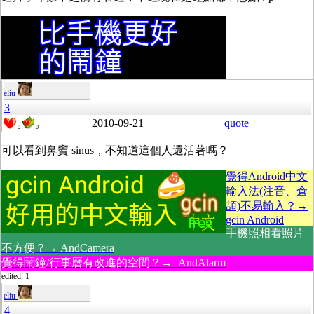
eliu
3
2010-09-21
quote
0
0
可以看到鼻竇 sinus，不知道這個人還活著嗎？
覺得Android中文
輸入法(注音、倉
頡)不易輸入？→
gcin Android
手機照相看照片
不方便？→ AndCamera
覺得鬧鐘/行事曆有改進的空間？→ AndAlarm
edited: 1
eliu
4