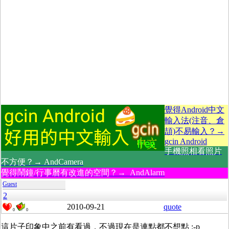
覺得Android中文
輸入法(注音、倉
頡)不易輸入？→
gcin Android
手機照相看照片
不方便？→ AndCamera
覺得鬧鐘/行事曆有改進的空間？→ AndAlarm
Guest
2
2010-09-21
quote
0
0
這片子印象中之前有看過，不過現在是連點都不想點 :-p