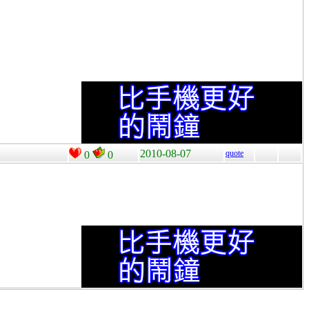
2010-08-07
quote
0
0