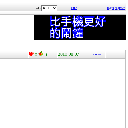
Find
login
register
adm
2010-08-07
0
0
quote