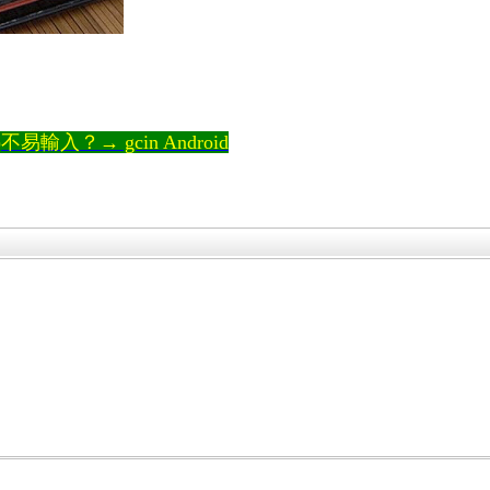
輸入？→ gcin Android