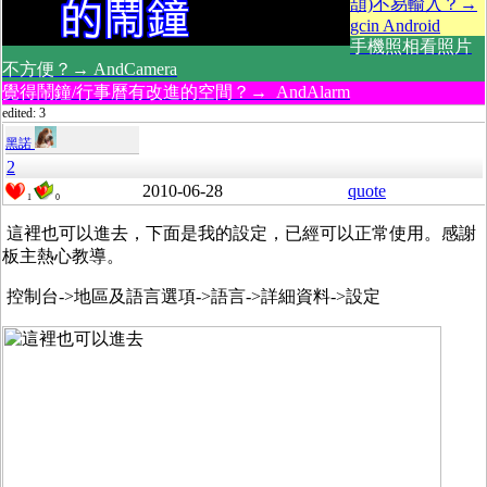
頡)不易輸入？→
gcin Android
手機照相看照片
不方便？→ AndCamera
覺得鬧鐘/行事曆有改進的空間？→ AndAlarm
edited: 3
黑諾
2
2010-06-28
quote
1
0
這裡也可以進去，下面是我的設定，已經可以正常使用。感謝
板主熱心教導。
控制台->地區及語言選項->語言->詳細資料->設定