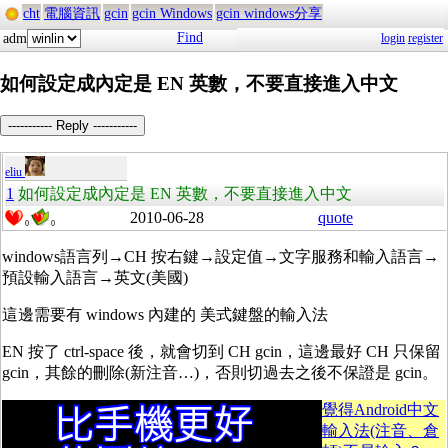
cht
電腦資訊
gcin
gcin Windows
gcin windows分享
Find
adm
login
register
如何設定成內定是 EN 英數，不要直接進入中文
----------- Reply -----------
eliu
1
如何設定成內定是 EN 英數，不要直接進入中文
2010-06-28
quote
0
0
windows語言列→CH 按右鍵→設定值→文字服務和輸入語言→
預設輸入語言→英文(美國)
這邊需要有 windows 內建的 美式鍵盤的輸入法
EN 按了 ctrl-space 後，就會切到 CH gcin，這邊最好 CH 只保留
gcin，其餘的刪除(新注音…)，否則切過去之後不保證是 gcin。
覺得Android中文
輸入法(注音、倉