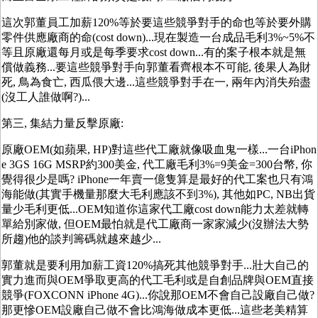
這次郭董員工加薪120%等於要這些競爭對手的命也等於要外購
零件供應廠商的命(cost down)...現在製造一台成品毛利3%~5%不
等且原廠還每月或是每季要求cost down...有的案子根本就是無
償做義務...要這些競爭對手向郭董看齊根本不可能, 後果人為財
死, 鳥為食亡, 西瓜偎大邊...這些競爭對手在一, 兩年內消失殆盡
(沒工人誰做啊?)...
第三, 集結力量反擊原廠:
原廠OEM(如蘋果, HP)對這些代工廠就像吸血鬼一樣...一台iPhon
e 3GS 16G MSRP約300美金, 代工廠毛利3%=9美金=300台幣, 你
覺得很少是嗎? iPhone一年賣一億隻算是最好的代工案也只有鴻
海能做(其實手機量那麼大毛利應該不到3%), 其他如PC, NB出貨
量少毛利更低...OEM知道你這家代工廠cost down能力太差就轉
單給別家做, 但OEM最怕就是代工廠商一家家減少(沒辦法大勢
所趨)他的談判籌碼就越來越少...
郭董就是要利用加薪工資120%搞死其他競爭對手...壯大自己的
實力進而與OEM爭取更高的代工毛利或是自創品牌與OEM直接
競爭(FOXCONN iPhone 4G)...你說那OEM不會自己設廠自己做?
那更慘OEM設廠自己做不會比鴻海做成本更低...這些老美精算