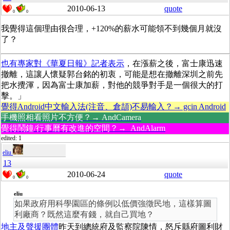
2010-06-13
quote
0
0
我覺得這個理由很合理，+120%的薪水可能領不到幾個月就沒
了？
也有專家對《華夏日報》記者表示
，在漲薪之後，富士康迅速
撤離，這讓人懷疑郭台銘的初衷，可能是想在撤離深圳之前先
把水攪渾，因為富士康加薪，對他的競爭對手是一個很大的打
擊。」
覺得Android中文輸入法(注音、倉頡)不易輸入？→ gcin Android
手機照相看照片不方便？→ AndCamera
覺得鬧鐘/行事曆有改進的空間？→ AndAlarm
edited: 1
eliu
13
2010-06-24
quote
0
0
eliu
如果政府用科學園區的條例以低價強徵民地，這樣算圖
利廠商？既然這麼有錢，就自己買地？
地主及聲援團體
昨天到總統府及監察院陳情，怒斥縣府圖利財