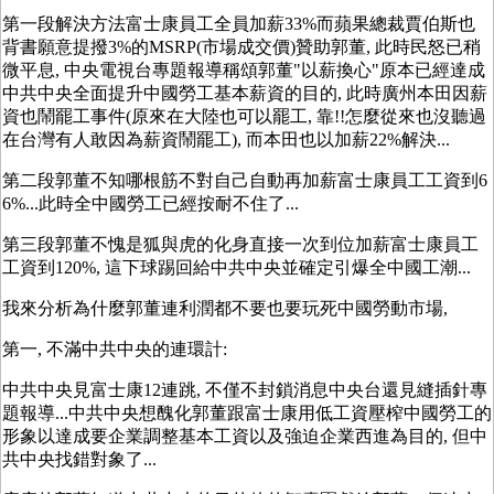
第一段解決方法富士康員工全員加薪33%而蘋果總裁賈伯斯也
背書願意提撥3%的MSRP(市場成交價)贊助郭董, 此時民怒已稍
微平息, 中央電視台專題報導稱頌郭董"以薪換心"原本已經達成
中共中央全面提升中國勞工基本薪資的目的, 此時廣州本田因薪
資也鬧罷工事件(原來在大陸也可以罷工, 靠!!怎麼從來也沒聽過
在台灣有人敢因為薪資鬧罷工), 而本田也以加薪22%解決...
第二段郭董不知哪根筋不對自己自動再加薪富士康員工工資到6
6%...此時全中國勞工已經按耐不住了...
第三段郭董不愧是狐與虎的化身直接一次到位加薪富士康員工
工資到120%, 這下球踢回給中共中央並確定引爆全中國工潮...
我來分析為什麼郭董連利潤都不要也要玩死中國勞動市場,
第一, 不滿中共中央的連環計:
中共中央見富士康12連跳, 不僅不封鎖消息中央台還見縫插針專
題報導...中共中央想醜化郭董跟富士康用低工資壓榨中國勞工的
形象以達成要企業調整基本工資以及強迫企業西進為目的, 但中
共中央找錯對象了...