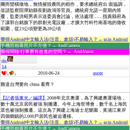
團而蠻橫徵地，無情摧毀農民的稻作，要求總統府出 面協調，
並請監察院彈劾縣長劉政鴻等官員。總統府允諾一星期內答
覆，監委洪昭男表示送委員會討論，依法處理……
指責縣府為
了讓郭台銘旗下的群創光電設廠，才擴大竹科竹南基地的徵收
範圍，從23公頃變更為28公頃
覺得Android中文輸入法(注音、倉頡)不易輸入？→ gcin Android
手機照相看照片不方便？→ AndCamera
覺得鬧鐘/行事曆有改進的空間？→ AndAlarm
eliu
14
2010-06-24
quote
0
0
難道台灣要向 china 看齊？
【記者張東光／編譯】
2008年北京奧運，為了興建奧運場地，
數十萬北京居民被強 制搬遷。今年上海世博會，數千名上海民
眾也被強制搬遷。這次為了興建上海迪士尼樂園，黃浦江東岸
四個鄉鎮的2,000戶居民也被迫遷移。
覺得Android中文輸入法(注音、倉頡)不易輸入？→ gcin Android
手機照相看照片不方便？→ AndCamera