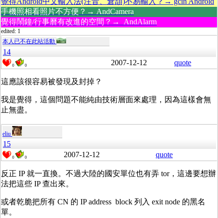
覺得Android中文輸入法(注音、倉頡)不易輸入？→ gcin Android
手機照相看照片不方便？→ AndCamera
覺得鬧鐘/行事曆有改進的空間？→ AndAlarm
edited: 1
本人已不在此站活動
14
2007-12-12
quote
0
0
這應該很容易被發現及封掉？
我是覺得，這個問題不能純由技術層面來處理，因為這樣會無
止無盡。
eliu
15
2007-12-12
quote
0
0
反正 IP 就一直換。不過大陸的國安單位也有弄 tor，這邊要想辦
法把這些 IP 查出來。
或者乾脆把所有 CN 的 IP address block 列入 exit node 的黑名
單。