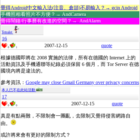
覺得Android中文輸入法(注音、倉頡)不易輸入？→ gcin Android
手機照相看照片不方便？→ AndCamera
覺得鬧鐘/行事曆有改進的空間？→ AndAlarm
Tetralet
16
2007-12-15
quote
0
1
根據德國即將在 2008 實施的法律，所有在德國的 Internet 上的
活動資訊及手機通聯等紀錄必須保留 6 個月，而 Tor Server 在德
國境內將是違法的。
參考資訊：
Google may close Gmail Germany over privacy concerns
本人已不在此站活動
17
2007-12-15
quote
0
0
真是有點兩難，不限制會一團亂，去限制又覺得侵害網路自
由。
或許將來會有更好的限制方式？