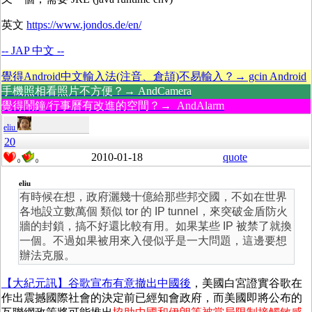
英文
https://www.jondos.de/en/
-- JAP 中文 --
覺得Android中文輸入法(注音、倉頡)不易輸入？→ gcin Android
手機照相看照片不方便？→ AndCamera
覺得鬧鐘/行事曆有改進的空間？→ AndAlarm
eliu
20
2010-01-18
quote
0
0
eliu
有時候在想，政府灑幾十億給那些邦交國，不如在世界
各地設立數萬個 類似 tor 的 IP tunnel，來突破金盾防火
牆的封鎖，搞不好還比較有用。如果某些 IP 被禁了就換
一個。不過如果被用來入侵似乎是一大問題，這邊要想
辦法克服。
【大紀元訊】谷歌宣布有意撤出中國後
，美國白宮證實谷歌在
作出震撼國際社會的決定前已經知會政府，而美國即將公布的