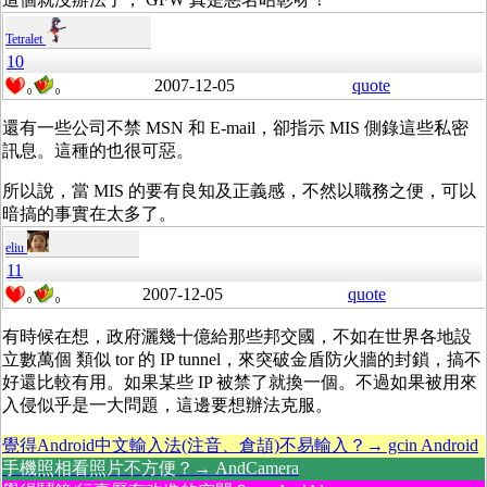
Tetralet
10
2007-12-05
quote
0
0
還有一些公司不禁 MSN 和 E-mail，卻指示 MIS 側錄這些私密
訊息。這種的也很可惡。
所以說，當 MIS 的要有良知及正義感，不然以職務之便，可以
暗搞的事實在太多了。
eliu
11
2007-12-05
quote
0
0
有時候在想，政府灑幾十億給那些邦交國，不如在世界各地設
立數萬個 類似 tor 的 IP tunnel，來突破金盾防火牆的封鎖，搞不
好還比較有用。如果某些 IP 被禁了就換一個。不過如果被用來
入侵似乎是一大問題，這邊要想辦法克服。
覺得Android中文輸入法(注音、倉頡)不易輸入？→ gcin Android
手機照相看照片不方便？→ AndCamera