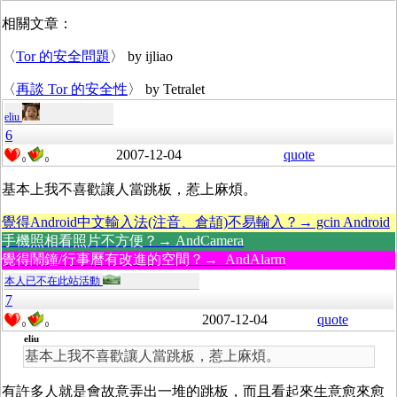
相關文章：
〈
Tor 的安全問題
〉 by ijliao
〈
再談 Tor 的安全性
〉 by Tetralet
eliu
6
2007-12-04
quote
0
0
基本上我不喜歡讓人當跳板，惹上麻煩。
覺得Android中文輸入法(注音、倉頡)不易輸入？→ gcin Android
手機照相看照片不方便？→ AndCamera
覺得鬧鐘/行事曆有改進的空間？→ AndAlarm
本人已不在此站活動
7
2007-12-04
quote
0
0
eliu
基本上我不喜歡讓人當跳板，惹上麻煩。
有許多人就是會故意弄出一堆的跳板，而且看起來生意愈來愈