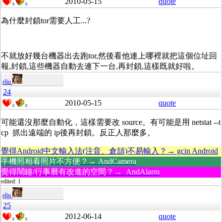
2010-05-15
quote
0
0
為什麼封鎖tor需要人工...?
不就放好幾台機器出去跑tor,然後看他連上哪裡就把這個位址回
報,封鎖,這些機器自動去連下一台,再封鎖,這樣既就好啦。
eliu
24
2010-05-15
quote
0
0
可能還沒那麼自動化，這樣需要改 source。有可能是用 netstat --t
cp 抓出遠端的 ip後再封鎖。反正人那麼多。
覺得Android中文輸入法(注音、倉頡)不易輸入？→ gcin Android
手機照相看照片不方便？→ AndCamera
覺得鬧鐘/行事曆有改進的空間？→ AndAlarm
edited: 1
eliu
25
2012-06-14
quote
0
0