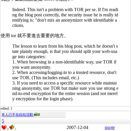
Indeed. This isn't a problem with TOR per se. If I'm readi
ng the blog post correctly, the security issue he is really id
entifying is: "don't mix an anonymizer with identifiable a
ctions.
使用 tor 就不要進去重要的地方。
The lesson to learn from his blog post, which he doesn't s
tate plainly enough, is that you should split your web-usa
ge into categories:
1. When browsing in a non-identifiable way, use TOR if
you want anonymity.
2. When accessing/logging-in to a trusted resource, don't
use TOR. (This includes email, etc.)
3. If you need to access a specific resource while maintai
ning anonymity, use TOR but make sure you use strong e
nd-to-end encryption for the entire session (and not merel
y encryption for the login phase).
edited: 1
本人已不在此站活動
5
2007-12-04
quote
0
2