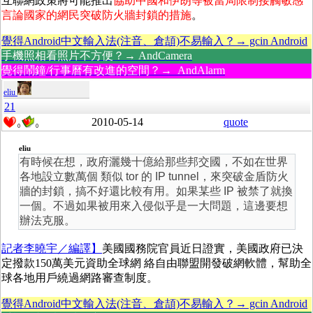
互聯網政策將可能推出
協助中國和伊朗等被當局限制接觸敏感
言論國家的網民突破防火牆封鎖的措施
。
覺得Android中文輸入法(注音、倉頡)不易輸入？→ gcin Android
手機照相看照片不方便？→ AndCamera
覺得鬧鐘/行事曆有改進的空間？→ AndAlarm
eliu
21
2010-05-14
quote
0
0
eliu
有時候在想，政府灑幾十億給那些邦交國，不如在世界
各地設立數萬個 類似 tor 的 IP tunnel，來突破金盾防火
牆的封鎖，搞不好還比較有用。如果某些 IP 被禁了就換
一個。不過如果被用來入侵似乎是一大問題，這邊要想
辦法克服。
記者李曉宇／編譯】
美國國務院官員近日證實，美國政府已決
定撥款150萬美元資助全球網 絡自由聯盟開發破網軟體，幫助全
球各地用戶繞過網路審查制度。
覺得Android中文輸入法(注音、倉頡)不易輸入？→ gcin Android