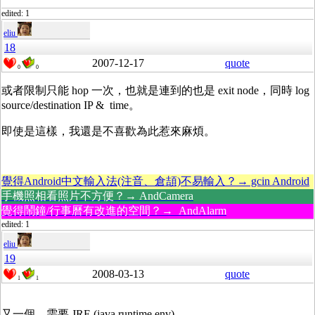
edited: 1
eliu
18
2007-12-17
quote
0
0
或者限制只能 hop 一次，也就是連到的也是 exit node，同時 log
source/destination IP & time。
即使是這樣，我還是不喜歡為此惹來麻煩。
覺得Android中文輸入法(注音、倉頡)不易輸入？→ gcin Android
手機照相看照片不方便？→ AndCamera
覺得鬧鐘/行事曆有改進的空間？→ AndAlarm
edited: 1
eliu
19
2008-03-13
quote
1
1
又一個，需要 JRE (java runtime env)