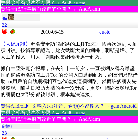
手機照相看照片不方便？→ AndCamera
覺得鬧鐘/行事曆有改進的空間？→ AndAlarm
eliu
22
2010-05-15
quote
0
0
【大紀元訊】
匿名安全訪問網路的工具Tor在中國再次遭到大面
積封鎖。技術專家認為，此次截斷大量的網橋，明顯是增加了
人工的投入，用人手判斷收集網橋後逐一封殺。
據自由亞洲電台報導，在去年十一前夕，一直被網友稱為最堅
固的網路匿名訪問工具Tor 的公開入口遭到封殺，網友們只能借
助Tor用戶的自助網橋相互協作連接這個網路。然而許多網友先
後發現，隨著長城防火牆的再一次升級，更多中國網友發現Tor
的網橋也大部分都被封鎖，根本無法連接。
覺得Android中文輸入法(注音、倉頡)不易輸入？→ gcin Android
手機照相看照片不方便？→ AndCamera
覺得鬧鐘/行事曆有改進的空間？→ AndAlarm
企鵝狂
23