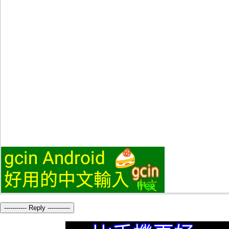
----------- Reply -----------