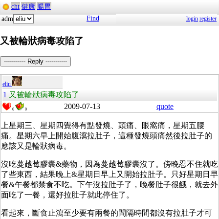
cht
健康
腸胃
Find
adm
login
register
又被輪狀病毒攻陷了
----------- Reply -----------
eliu
1
又被輪狀病毒攻陷了
2009-07-13
quote
0
0
上星期三、星期四覺得有點發燒、頭痛、眼窩痛，星期五腰
痛。星期六早上開始腹瀉拉肚子，這種發燒頭痛然後拉肚子的
應該又是輪狀病毒。
沒吃蔓越莓膠囊&藥物，因為蔓越莓膠囊沒了。傍晚忍不住就吃
了些東西，結果晚上&星期日早上又開始拉肚子。只好星期日早
餐&午餐都禁食不吃。下午沒拉肚子了，晚餐肚子很餓，就去外
面吃了一餐，還好拉肚子就此停住了。
看起來，斷食止瀉至少要有兩餐的間隔時間都沒有拉肚子才可