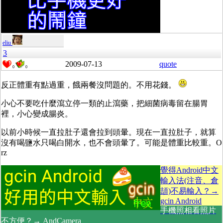
eliu
3
2009-07-13
quote
0
0
反正體重有點過重，餓兩餐沒問題的。不用花錢。
小心不要吃什麼瀉立停一類的止瀉藥，把細菌病毒留在腸胃
裡，小心變成腸炎。
以前小時候一直拉肚子還會拉到頭暈。現在一直拉肚子，就算
沒有喝鹽水只喝白開水，也不會頭暈了。可能是體重比較重。O
rz
覺得Android中文
輸入法(注音、倉
頡)不易輸入？→
gcin Android
手機照相看照片
不方便？→ AndCamera