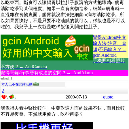
以吃東西。斷食可以讓腸胃以拉肚子腹瀉的方式把壞菌or病毒
清除乾淨到某個程度。如果一直有食物進來，細菌or病毒就一
直混雜在食物裏面，腸胃就沒辦法把細菌or病毒清除乾淨。所
以如果要快好，不是只要不吃油膩的就可以，稀飯也是不可以
吃的。我兒子上一次就是吃稀飯後又開始拉肚子。
覺得Android中文
輸入法(注音、倉
頡)不易輸入？→
gcin Android
手機照相看照片
不方便？→ AndCamera
覺得鬧鐘/行事曆有改進的空間？→ AndAlarm
edited: 1
本人已不在此站活動
2
2009-07-13
quote
0
0
我覺得去看中醫比較佳，中藥對這方面的效果不錯，而且比較
不容易復發。不然就用偏方，吃些芭樂？