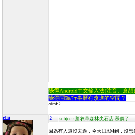
覺得Android中文輸入法(注音、倉頡)不易
覺得鬧鐘/行事曆有改進的空間？
edited: 2
eliu
2
subject: 薰衣草森林尖石店 漲價了
因為有人還沒去過，今天11AM到，沒想