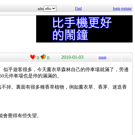
Find
login
register
adm
2010-01-03
0
0
quote
。似乎遊客很多，今天薰衣草森林自己的停車場就滿了，旁邊
50元停車場也是停的滿滿的。
以逃不掉。裏面有很多種香草植物，例如薰衣草、香茅、迷迭香
可能會覺得有些失望。