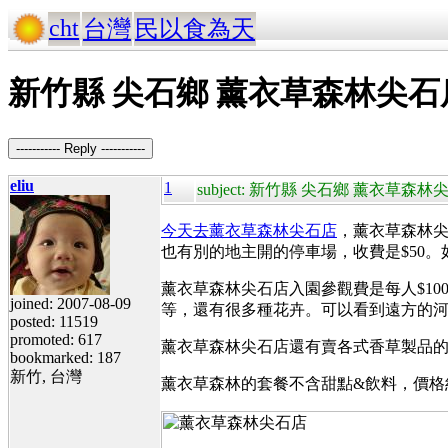
cht
台灣
民以食為天
新竹縣 尖石鄉 薰衣草森林尖石
----------- Reply -----------
eliu
1
subject: 新竹縣 尖石鄉 薰衣草森林
今天去薰衣草森林尖石店
，薰衣草森林
也有別的地主開的停車場，收費是$50。
薰衣草森林尖石店入園參觀費是每人$1
joined: 2007-08-09
等，還有很多種花卉。可以看到遠方的河谷
posted: 11519
promoted: 617
薰衣草森林尖石店還有賣各式香草製品
bookmarked: 187
新竹, 台灣
薰衣草森林的套餐不含甜點&飲料，價格約 