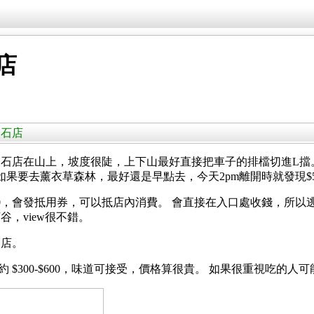
店
尖石店
尖石店在山上，坡度很陡，上下山最好直接把車子的排檔切進L擋
如果要去薰衣草森林，最好還是早點去，今天2pm離開時就發現$
00，會發抵用券，可以抵店內消費。 會直接在入口處收錢，所
，view很不錯。
的店。
$300-$600，味道可接受，價格算很貴。 如果很重視吃的人