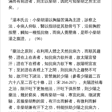
滿而有前證者，則主以柴胡，因此可知柴胡之所主治
矣。」
『湯本氏云：小柴胡湯以胸脇苦滿為主證，診察之
法，令病人仰臥，醫以指頭從其肋骨弓下，沿前胸腔
按壓，觸知一種抵抗物，而病人覺壓痛，是即小柴胡
湯之腹證。』（96）
『藥治之原則，在利用人體之天然抗病力，而順其趨
勢，證在上在表者，知抗病力欲外達，故太陽宜發
汗；證在下在裡者，知抗病力欲下奪，故陽明宜攻
下；至於證在表裡上下之間，則抗病力之趨勢不可
知，故汗吐下諸法，皆禁施於少陽（參看少陽篇二百
六十八至二百七十條，註：宋 264-267）。夫陽證袪毒
之治，除汗吐下更無他法，汗吐下俱所禁，則少陽之
藥法，幾於窮矣，獨有柴胡一味，專宜此病。徵諸實
驗，若服柴胡劑的當，有汗出而解者，有微利而解
者，非柴胡兼有汗下之功，特能扶助少陽之抗病力，