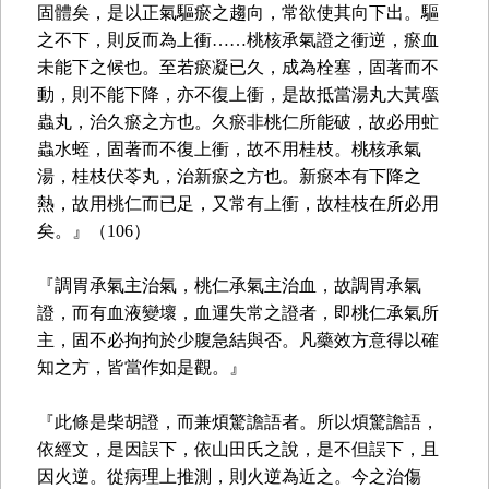
固體矣，是以正氣驅瘀之趨向，常欲使其向下出。驅
之不下，則反而為上衝……桃核承氣證之衝逆，瘀血
未能下之候也。至若瘀凝已久，成為栓塞，固著而不
動，則不能下降，亦不復上衝，是故抵當湯丸大黃䗪
蟲丸，治久瘀之方也。久瘀非桃仁所能破，故必用虻
蟲水蛭，固著而不復上衝，故不用桂枝。桃核承氣
湯，桂枝伏苓丸，治新瘀之方也。新瘀本有下降之
熱，故用桃仁而已足，又常有上衝，故桂枝在所必用
矣。』（106）
『調胃承氣主治氣，桃仁承氣主治血，故調胃承氣
證，而有血液變壞，血運失常之證者，即桃仁承氣所
主，固不必拘拘於少腹急結與否。凡藥效方意得以確
知之方，皆當作如是觀。』
『此條是柴胡證，而兼煩驚譫語者。所以煩驚譫語，
依經文，是因誤下，依山田氏之說，是不但誤下，且
因火逆。從病理上推測，則火逆為近之。今之治傷