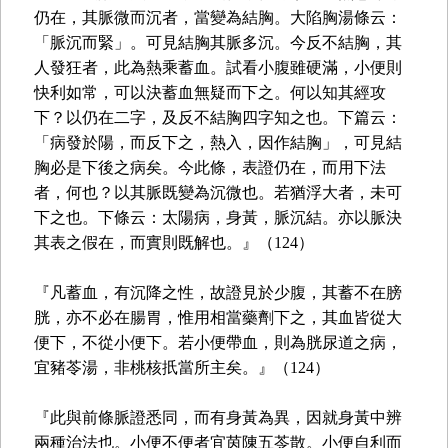
仍在，其脈微而沉者，當變為結胸。大陷胸湯條云：
「脈沉而緊」。可見結胸其脈多沉。今反不結胸，其
人發狂者，此為熱乘蓄血。試看小腹雖硬滿，小便則
快利如常，可以決蓄血無疑而下之。何以知其經攻
下？以仍在二字，及反不結胸四字知之也。下篇云：
「病發於陽，而反下之，熱入，因作結胸」，可見結
胸必是下後之病矣。今此條，表證仍在，而用下法
者，何也？以其脈既變為沉微也。若猶浮大者，未可
下之也。下條云：太陽病，身黃，脈沉結。亦以脈決
其表之假在，而實則既解也。』（124）
『凡蓄血，有沉降之性，故證見於少腹，其蓄不在膀
胱，亦不必在腸胃，惟用相當藥劑下之，其血皆從大
便下，不從小便下。若小便帶血，則為胱尿道之病，
宜豬苓湯，非桃核扺當所主矣。』（124）
『此與前條脈證悉同，而有身黃為異，因就身黃中辨
兩種治法也。小便不便者宜茵陳五苓散。小便自利而