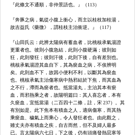
『此條文不通順，非仲景語也。』（113）
『奔豚之病，氣從小腹上衝心，而主以桂枝加桂湯，
故吉益氏《藥微》，謂桂枝主治衝逆。』（117）
『山田氏云：此辨太陽病有蓄血者，比桃核承氣湯證
更重者也。彼則小腹急結，此則小腹硬滿；彼則如
狂，此則發狂；彼則汗後，此則下後，自有差別也。
桃核承氣湯證其血自下，其為瘀血之病，不俟辨明
矣。此則血不下，故因小便利不利，以斷其為瘀血
也。桃核承氣主治傷寒病中熱邪結於下焦，而其血為
之不行，滯而為瘀者也。抵當湯丸，主治其本有瘀
血，而邪熱乘之者，故陽明篇曰：其人喜忘者，本有
久瘀血，宜抵當湯（二百四十二條，註，宋 237）。其
有別如是。此下焦本有積血之人，適病傷寒，而其熱
乘瘀血、穢氣上而乘心，令人發狂者也。由此觀之，
雖丈夫亦有積血之疾，自古而然，但不及婦人最多
已。言太陽病六七日，下之後，仍有頭痛發熱惡寒等