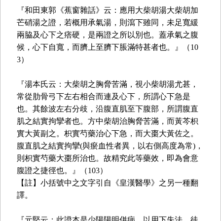
『和田東郭《蕉窗雜話》云：應用大柴胡湯大柴胡加
芒硝湯之證，若概用承氣湯，則瀉下雖同，未足寬緩
兩脇及心下之痞硬，是兩證之所以別也。蓋承氣之腹
候，心下自寬，而臍上至臍下脹滿特甚者也。』（10
3）
『湯本氏云：大柴胡之胸脅苦滿，視小柴胡湯尤甚，
常從肋骨弓下左右相合而連及心下，所謂心下急是
也。其餘波左右分歧，沿腹直肌至下腹部，所謂腹直
肌之結實拘攣者也。方中柴胡治胸脅苦滿，而黃芩枳
實大黃副之。枳實芍藥治心下急，而大棗大黃佐之。
腹直肌之結實拘攣(與瘀血性者異，以右側高度為常)，
則枳實芍藥大棗所治也。故精究此等藥效，即為會意
腹證之捷徑也。』（103）
【註】小括號中之文字引自《皇漢醫學》之另一種翻
譯。
『元堅云：此證本是少陽陽明併病，以用下失法，徒