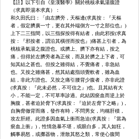
【註】以下引自《皇漢醫學》關於桃核承氣湯腹證
（求真即湯本求真）：
和久田氏曰：「由左臍旁，天樞邊(求真按：『天樞
者，假定臍廣一寸，更在其外端側方一寸之部位也』)
上下二三指間，以三指探按得有結者，由此邪按(求真
按：『邪按者，謂沿其橫徑而按也』)痛甚上引者，為
桃核承氣湯之腹證也。或臍上、臍下亦有結，按之
痛，但得於左臍旁者為正候，而及於臍之上下者，可
知其結之甚也。但按之雖得結，不覺痛者，非急結
也。又按之雖痛甚，然其結處指頭覺軟者，雖為血
結，非此方證也。又按之痛引腰背少腹者，亦非此證
(求真按：『此未必然，不可信之』)也。且其結有大
小，不能一定，不可草率診過。此結因瘀血而逆上於
胸腹，甚者迫於脅下(求真按：『迫於左脅下之略』)，
自胸脅徹背而痛，發作有時，不問男女，均稱肝積，
攻左肝經。此證多因血氣上衝而急迫(求真按：『當為
瘀血上衝』)，性情急暴不堪，或眼白多，其人如狂，
觸事易怒，或擲器物，泄散其怒之類，常使心腹間