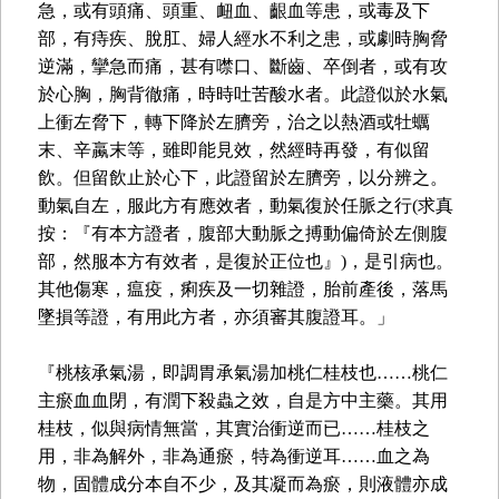
急，或有頭痛、頭重、衄血、齦血等患，或毒及下
部，有痔疾、脫肛、婦人經水不利之患，或劇時胸脅
逆滿，攣急而痛，甚有噤口、斷齒、卒倒者，或有攻
於心胸，胸背徹痛，時時吐苦酸水者。此證似於水氣
上衝左脅下，轉下降於左臍旁，治之以熱酒或牡蠣
末、辛蠃末等，雖即能見效，然經時再發，有似留
飲。但留飲止於心下，此證留於左臍旁，以分辨之。
動氣自左，服此方有應效者，動氣復於任脈之行(求真
按：『有本方證者，腹部大動脈之搏動偏倚於左側腹
部，然服本方有效者，是復於正位也』)，是引病也。
其他傷寒，瘟疫，痢疾及一切雜證，胎前產後，落馬
墜損等證，有用此方者，亦須審其腹證耳。」
『桃核承氣湯，即調胃承氣湯加桃仁桂枝也……桃仁
主瘀血血閉，有潤下殺蟲之效，自是方中主藥。其用
桂枝，似與病情無當，其實治衝逆而已……桂枝之
用，非為解外，非為通瘀，特為衝逆耳……血之為
物，固體成分本自不少，及其凝而為瘀，則液體亦成