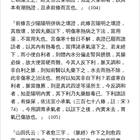
本有潮熱證，且承前條而言也。』（104）
『前條言少陽陽明併病之壞證，此條言陽明之壞證，
其致壞，皆因丸藥誤下，明傷寒熱病之下法，當用
湯，不當用丸也。言傷寒十餘日不解，表證已罷而譫
語者，以其內有熱毒也，當擇諸承氣湯下之。若未經
下，而小便自利者，則體內水分偏走腎與膀胱，其腸
必燥，故大便當硬而難。今其人反下利，脈又調和，
非自利之脈，則知前醫以丸藥下之，水去而熱不除，
此非傷寒之治法也。然何以知其非自下利？若虛寒自
利者，脈當微厥，則是真武四逆等湯所主，今反調和
者，知是陽明內實，其下利乃丸藥餘毒已。下利譫語
者，有燥屎，依法宜小承氣（三百七十八條，註：宋 3
74），今用調胃承氣者，以誤下之後，內實未去，胃
氣已傷故也。』（105）
『山田氏云：下者愈三字，《脈經》作下之則愈四