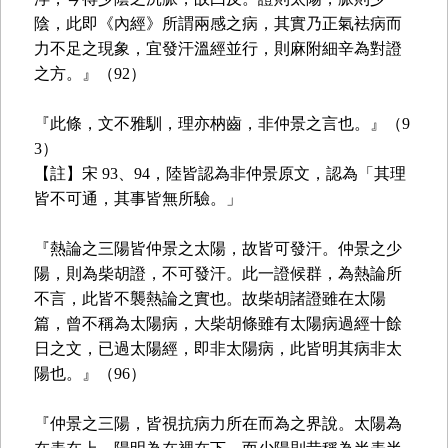
陰，此即《內經》所謂兩感之病，其實乃正氣袪病而
力不足之現象，宜發汗溫經並行，則麻附細辛為對證
之方。』（92）
『此條，文不雅馴，理亦枘齒，非仲景之言也。』（9
3）
【註】宋 93、94，陸皆認為非仲景原文，認為「其理
皆不可通，其事皆無所驗。」
『熱論之三陽皆仲景之太陽，故皆可發汗。仲景之少
陽，則為柴胡證，不可發汗。此一證候群，為熱論所
不言，此皆不襲熱論之實也。故柴胡諸證雖在太陽
篇，曾不稱為太陽病，大柴胡條雖有太陽病過經十餘
日之文，已過太陽經，即非太陽病，此皆明其病非太
陽也。』（96）
『仲景之三陽，皆視抗病力所在而為之界說。太陽為