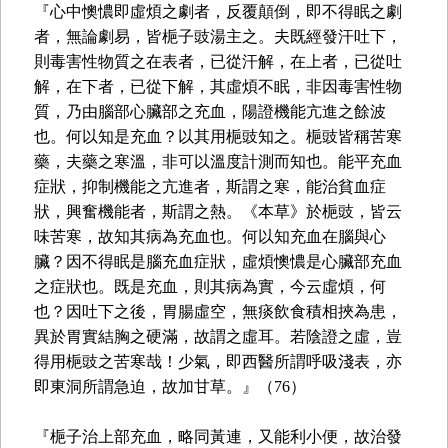
『心中懊憹即虛煩之劇者，反覆顛倒，即不得眠之劇
者，無論劇易，皆梔子豉湯主之。夫既經發汗吐下，
則毒害性物質之在表者，已從汗解，在上者，已從吐
解，在下者，已從下解，其虛煩不眠，非因毒害性物
質，乃由腦部心臟部之充血，陽證機能亢進之餘波
也。何以知是充血？以其用梔豉知之。梔豉皆稱苦寒
藥，夫藥之寒溫，非可以溫度計測而知也。能平充血
症狀，抑制機能之亢進者，斯謂之寒，能治貧血症
狀，興奮機能者，斯謂之熱。《本草》於梔豉，皆云
味苦寒，故知其病為充血也。何以知充血在腦與心
臟？因不得眠是腦充血症狀，虛煩懊憹是心臟部充血
之症狀也。既是充血，則其病為實，今云虛煩，何
也？因吐下之後，胃腸虛空，無痰飲食積相挾為患，
異於胃實結胸之硬滿，故謂之虛耳。若陰證之虛，豈
得用梔豉之苦寒哉！少氣，即西醫所謂呼吸淺表，亦
即東洞所謂急迫，故加甘草。』（76）
『梔子治上部充血，略同黃連，又能利小便，故治發