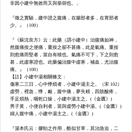
非因小建中無效而又與柴胡也。」
『徵之實驗，建中證之腹痛，在腸部者多，在胃部者
少。』（100）
『《蘇沈良方》云：此藥（謂小建中）治腹痛如神，
然腹痛按之便痛，重按之卻不甚痛，此是氣痛。重按
則愈痛而堅者，當自有積也。氣痛不可下，下之則愈
甚，此虛寒證也。此藥偏治腹中虛寒，補血，尤治腹
痛。』（100）
【註】小建中湯相關條文：
傷寒二三日，心中悸煩者，小建中湯主之。（宋 102）
虛勞，裡急，悸，衄，腹中痛，夢失精，四肢酸疼，
手足煩熱，咽乾口燥，小建中湯主之。(《金匱》)
男子黃，小便自利者，當與虛勞小建中湯。(《金匱》)
婦人腹中痛，小建中湯主之。(《金匱》)
『湯本氏云：膠飴之作用，酷似甘草，其治急迫，二