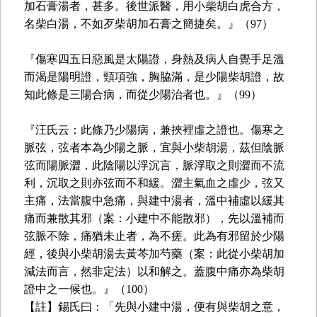
加石膏湯者，甚多。後世派醫，用小柴胡白虎合方，
名柴白湯，不如歹柴胡加石膏之簡捷矣。』（97）
『傷寒四五日惡風是太陽證，身熱及病人自覺手足溫
而渴是陽明證，頸項強，胸脇滿，是少陽柴胡證，故
知此條是三陽合病，而從少陽治者也。』（99）
『汪氏云：此條乃少陽病，兼挾裡虛之證也。傷寒之
脈弦，弦者本為少陽之脈，宜與小柴胡湯，茲但陰脈
弦而陽脈澀，此陰陽以浮沉言，脈浮取之則澀而不流
利，沉取之則亦弦而不和緩。澀主氣血之虛少，弦又
主痛，法當腹中急痛，與建中湯者，溫中補虛以緩其
痛而兼散其邪（案：小建中不能散邪），先以溫補而
弦脈不除，痛猶未止者，為不瘥。此為有邪留於少陽
經，後與小柴胡湯去黃芩加芍藥（案：此從小柴胡加
減法而言，然非定法）以和解之。蓋腹中痛亦為柴胡
證中之一候也。』（100）
【註】錫氏曰：「先與小建中湯，便有與柴胡之意，