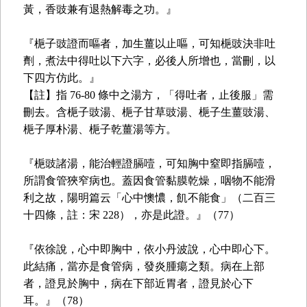
黃，香豉兼有退熱解毒之功。』
『梔子豉證而嘔者，加生薑以止嘔，可知梔豉決非吐
劑，煮法中得吐以下六字，必後人所增也，當刪，以
下四方仿此。』
【註】指 76-80 條中之湯方，「得吐者，止後服」需
刪去。含梔子豉湯、梔子甘草豉湯、梔子生薑豉湯、
梔子厚朴湯、梔子乾薑湯等方。
『梔豉諸湯，能治輕證膈噎，可知胸中窒即指膈噎，
所謂食管狹窄病也。蓋因食管黏膜乾燥，咽物不能滑
利之故，陽明篇云「心中懊憹，飢不能食」（二百三
十四條，註：宋 228），亦是此證。』（77）
『依徐說，心中即胸中，依小丹波說，心中即心下。
此結痛，當亦是食管病，發炎腫瘍之類。病在上部
者，證見於胸中，病在下部近胃者，證見於心下
耳。』（78）