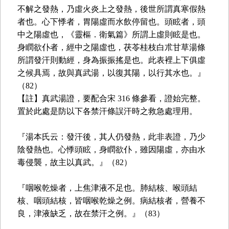
不解之發熱，乃虛火炎上之發熱，後世所謂真寒假熱
者也。心下悸者，胃陽虛而水飲停留也。頭眩者，頭
中之陽虛也，《靈樞．衛氣篇》所謂上虛則眩是也。
身瞤欲仆者，經中之陽虛也，茯苓桂枝白朮甘草湯條
所謂發汗則動經，身為振振搖是也。此表裡上下俱虛
之候具焉，故與真武湯，以復其陽，以行其水也。』
（82）
【註】真武湯證，要配合宋 316 條參看，證始完整。
置於此處是防以下各禁汗條誤汗時之救急處理用。
『湯本氏云：發汗後，其人仍發熱，此非表證，乃少
陰發熱也。心悸頭眩，身瞤欲仆，雖因陽虛，亦由水
毒侵襲，故主以真武。』（82）
『咽喉乾燥者，上焦津液不足也。肺結核、喉頭結
核、咽頭結核，皆咽喉乾燥之例。病結核者，營養不
良，津液缺乏，故在禁汗之例。』（83）