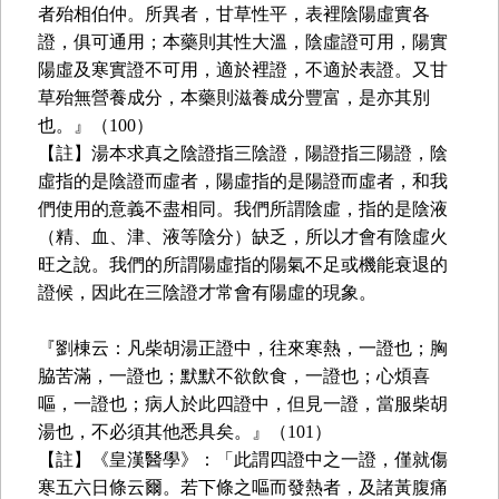
者殆相伯仲。所異者，甘草性平，表裡陰陽虛實各
證，俱可通用；本藥則其性大溫，陰虛證可用，陽實
陽虛及寒實證不可用，適於裡證，不適於表證。又甘
草殆無營養成分，本藥則滋養成分豐富，是亦其別
也。』（100）
【註】湯本求真之陰證指三陰證，陽證指三陽證，陰
虛指的是陰證而虛者，陽虛指的是陽證而虛者，和我
們使用的意義不盡相同。我們所謂陰虛，指的是陰液
（精、血、津、液等陰分）缺乏，所以才會有陰虛火
旺之說。我們的所謂陽虛指的陽氣不足或機能衰退的
證候，因此在三陰證才常會有陽虛的現象。
『劉棟云：凡柴胡湯正證中，往來寒熱，一證也；胸
脇苦滿，一證也；默默不欲飲食，一證也；心煩喜
嘔，一證也；病人於此四證中，但見一證，當服柴胡
湯也，不必須其他悉具矣。』（101）
【註】《皇漢醫學》：「此謂四證中之一證，僅就傷
寒五六日條云爾。若下條之嘔而發熱者，及諸黃腹痛