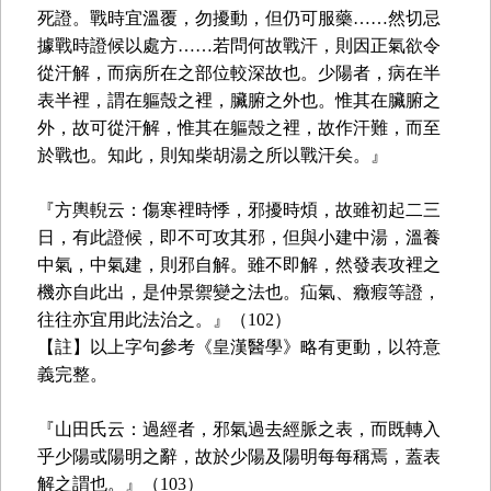
死證。戰時宜溫覆，勿擾動，但仍可服藥……然切忌
據戰時證候以處方……若問何故戰汗，則因正氣欲令
從汗解，而病所在之部位較深故也。少陽者，病在半
表半裡，謂在軀殼之裡，臟腑之外也。惟其在臟腑之
外，故可從汗解，惟其在軀殼之裡，故作汗難，而至
於戰也。知此，則知柴胡湯之所以戰汗矣。』
『方輿輗云：傷寒裡時悸，邪擾時煩，故雖初起二三
日，有此證候，即不可攻其邪，但與小建中湯，溫養
中氣，中氣建，則邪自解。雖不即解，然發表攻裡之
機亦自此出，是仲景禦變之法也。疝氣、癥瘕等證，
往往亦宜用此法治之。』（102）
【註】以上字句參考《皇漢醫學》略有更動，以符意
義完整。
『山田氏云：過經者，邪氣過去經脈之表，而既轉入
乎少陽或陽明之辭，故於少陽及陽明每每稱焉，蓋表
解之謂也。』（103）