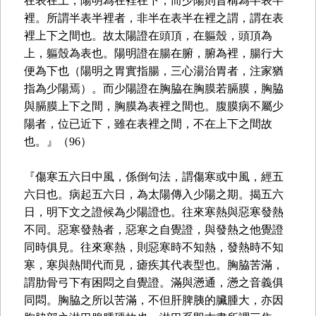
在表在上，陽明為在裡在下，而少陽則昔稱為半表半
裡。所謂半表半裡者，非半在表半在裡之謂，謂在表
裡上下之間也。故太陽證在頭頂，在軀殼，頭頂為
上，軀殼為表也。陽明證在腸在腑，腑為裡，腸行大
便為下也（陽明之胃實指腸，三心湯治胃者，注家猶
指為少陽焉）。而少陽證在胸脇在胸膜若膈膜，胸脇
與膈膜上下之間，胸膜為表裡之間也。腹膜病不屬少
陽者，位已近下，雖在表裡之間，不在上下之間故
也。』（96）
『傷寒五六日中風，係倒句法，謂傷寒或中風，經五
六日也。病起五六日，為太陽傳入少陽之期。揭五六
日，明下文之證候為少陽證也。往來寒熱與惡寒發熱
不同。惡寒發熱者，惡寒之自覺證，與發熱之他覺證
同時俱見。往來寒熱，則惡寒時不知熱，發熱時不知
寒，寒與熱間代而見，瘧疾其代表型也。胸脇苦滿，
謂肋骨弓下有困悶之自覺證。滿與懣通，懣之音義俱
同悶。胸脇之所以苦滿，不但肝脾胰的臟腫大，亦因