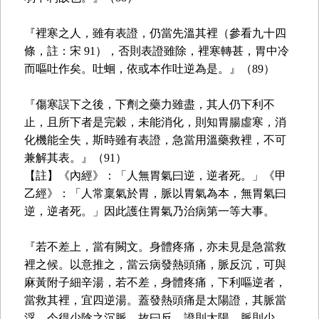
『裡寒之人，雖有表證，仍當先溫其裡（參看九十四
條，註：宋 91），否則表證雖除，裡寒轉甚，胃中冷
而嘔吐作矣。吐蛔，依或本作吐逆為是。』（89）
『傷寒誤下之後，下劑之藥力雖盡，其人仍下利不
止，且所下者是完穀，未能消化，則知胃腸虛寒，消
化機能全失，斯時雖有表證，急當用溫藥救裡，不可
兼解其表。』（91）
【註】《內經》：「人無胃氣曰逆，逆者死。」《甲
乙經》：「人常稟氣於胃，脈以胃氣為本，無胃氣曰
逆，逆者死。」因此護住胃氣乃治病第一等大事。
『若不差上，當有闕文。身體疼痛，亦未見是急當救
裡之候。以意推之，當云病發熱頭痛，脈反沉，可與
麻黃附子細辛湯，若不差，身體疼痛，下利嘔逆者，
當救其裡，宜四逆湯。蓋發熱頭痛是太陽證，其脈當
浮，今得少陰之沉脈，故曰反。證則太陽，脈則少