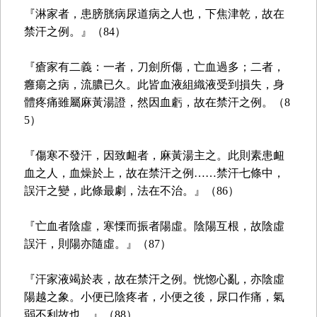
『淋家者，患膀胱病尿道病之人也，下焦津乾，故在
禁汗之例。』（84）
『瘡家有二義：一者，刀劍所傷，亡血過多；二者，
癰瘍之病，流膿已久。此皆血液組織液受到損失，身
體疼痛雖屬麻黃湯證，然因血虧，故在禁汗之例。（8
5）
『傷寒不發汗，因致衄者，麻黃湯主之。此則素患衄
血之人，血燥於上，故在禁汗之例……禁汗七條中，
誤汗之變，此條最劇，法在不治。』（86）
『亡血者陰虛，寒慄而振者陽虛。陰陽互根，故陰虛
誤汗，則陽亦隨虛。』（87）
『汗家液竭於表，故在禁汗之例。恍惚心亂，亦陰虛
陽越之象。小便已陰疼者，小便之後，尿口作痛，氣
弱不利故也。』（88）