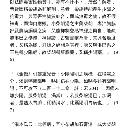
以袪除毒害性物質耳。亦有不汗不下，潛然而解者，
昔賢因稱柴胡為和解劑，意者，柴胡特能產生少陽之
抗毒力，與毒害性物質結合，而成無毒之物，故不假
袪毒，而病自癒歟。小柴胡湯之主藥柴胡，專治胸脇
部及胸膜膈膜之病，又能抑制交感神經之興奮，能疏
滌淋巴之壅滯。神經證，古醫書稱為肝，其興奮過度
者，又稱為膽，肝膽之經相為表裡，膽又與淋巴系之
三焦稱少陽經，故柴胡稱肝膽藥，又稱少陽藥。』（9
6）
『《金鑑》引鄭重光云：少陽陽明之病機，在嘔渴之
分，渴則轉屬陽明，嘔則仍在少陽。如嘔多雖有陽明
證，不可攻下（二百一十二條，註：宋 204），因病未
離少陽。服柴胡湯，渴當止，若服柴服湯已，加渴
者，是熱入胃腑，秏精消水，此屬陽明胃病也。』（9
7）
『湯本氏云：此等病，宜小柴胡加石膏湯，或大柴胡