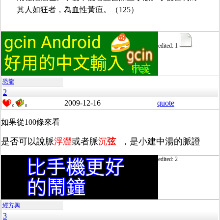
其人如狂者，為血性黃疸。（125）
edited: 1
恐龍
2
2009-12-16
quote
0
0
如果從100條來看
是否可以說脈
浮澀
或者脈
沉
弦
，是小建中湯的脈證
edited: 2
經方興
3