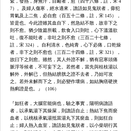
緊，發熱，身無汗，自衄者，愈（四十八條，註，宋 4
7）。及婦人傷寒，經水適來，譫語如見鬼狀者，毋犯
胃氣及上二焦，必自愈（百五十二條，註，宋 145），
皆是也。今此證雖其血自下，然急結不散，故非下之
則不愈。猶少陰篇所載，飲食入口則吐，心下溫溫欲
吐，復不能吐者，非吐之則不愈（三百二十七條，
註，宋 324）。自利清水，色純青，心下必痛，口乾燥
者，非下之則不愈也（三百二十四條，註，宋 321），
故曰下之則愈。雖然，其人外證不解，猶有惡寒頭痛
脈浮等候者，不可妄下之。若然者，當先與桂枝湯以
解外，外解已，但熱結膀胱之證不去者，乃始可攻
之。若外未解而下之，則必變作壞病，如結胸痞硬挾
熱痢證是也。』（106）
『如狂者，大腦官能病也，驗之事實，陽明病譫語
者，以承氣湯下其燥屎，則譫語自止；熱結下焦而瘀
血者，以桃核承氣湯抵當湯丸下其瘀血，則如狂自
止；婦人熱入血室，譫語如見鬼狀者，以小柴胡行其