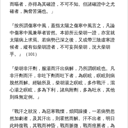
而嘔者，亦得為其確證，不可不知。但諸確證中之尤
確者，胸脅苦滿也。」
『按所謂傷寒中風，蓋指太陽之傷寒中風言之，凡論
中傷寒中風兼舉者皆然。本節所云柴胡一證，亦宜就
太陽病上求焉。若病勢已深之後，又或帶三陰虛寒證
候者，縱有似柴胡證者，不可妄與柴胡，況大柴胡
乎。』（101）
『柴胡非汗劑，服湯而汗出病解，乃所謂瞑眩也。凡
非汗劑而汗，非吐下劑而吐下者，為瞑眩，瞑眩則病
脫然而解。經驗所及，柴胡湯之瞑眩，多作戰汗，瀉
心湯之瞑眩，多為下利，諸烏附劑，多為吐水，其他
則殊無定例。』
『戰汗之狀況，為惡寒戰慄，煩悶躁擾，一若病勢忽
然加劇者，及其汗出，則霍然而解。汗不出者，明日
此時復戰，其戰而神昏，戰而脈微，戰而痙厥者，為