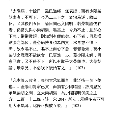
『太陽病，十餘日，雖已過經，無表證，而有少陽柴
胡證者，不可下。今乃二三下之，於治為逆，故曰
反。又其後四五日，論日期已入陽明，若柴胡證仍在
者，仍當先與小柴胡湯。嘔當止，今乃不止，且加心
下急，鬱鬱微煩，則知別有症結矣。心下者，胃及橫
結腸之部位，是必病挾食積為內實，水毒愈不得下
降，故令嘔不止。嘔不止而心下急，鬱鬱微煩，視小
柴胡之嘿嘿不欲飲食，已更進一步。蓋少陽未解，胃
家已實，又不得不下，所以有取乎大柴胡也。大柴胡
證，最常見，不必誤下後始有之。』（103）
『凡本論云攻者，專指大承氣而言，非泛指一切下劑
也……蓋陽明胃家已實，而猶有少陽嘔證，故消息於
承氣柴胡之間，立大柴胡湯，為少陽陽明併病之主
方。二百一十二條（註，宋 204）所云，示嘔多者不可
用大承氣耳，此條正與彼互發。』（103）