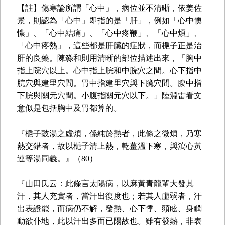
【註】傷寒論所謂「心中」，病位並不清晰，依姜佐
景，則認為「心中」即指的是「肝」，例如「心中懊
憹」、「心中結痛」、「心中疼鞭」、「心中煩」、
「心中疼熱」，這些都是肝臟的症狀，而梔子正是治
肝的良藥。陳淼和則用清晰的部位描述出來，「胸中
指上院穴以上。心中指上脘和中脘穴之間。心下指中
脘穴與建里穴間。胃中指建里穴與下臗穴間。腹中指
下脘與關元穴間。小腹指關元穴以下。」陸淵雷看文
意似是包括胸中及胃都算的。
『梔子豉湯之虛煩，係純於熱者，此條之微煩，乃寒
熱交錯者，故以梔子清上熱，乾薑溫下寒，與瀉心黃
連等湯同義。』（80）
『山田氏云：此條言太陽病，以麻黃青龍輩大發其
汗，其人充實者，當汗出復度也；若其人虛弱者，汗
出表證罷，而病仍不解，發熱、心下悸、頭眩、身瞤
動欲仆地，此以汗出多而已陽故也。雖有發熱，非表