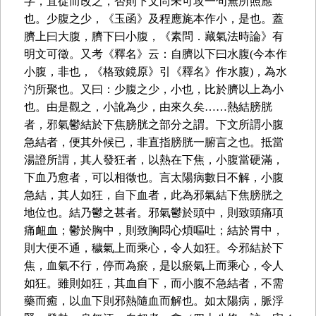
字，宜從而改之，否則下文尚未可攻一句無所照應
也。少腹之少，《玉函》及程應旄本作小，是也。蓋
臍上曰大腹，臍下曰小腹，《素問．藏氣法時論》有
明文可徵。又考《釋名》云：自臍以下曰水腹(今本作
小腹，非也，《格致鏡原》引《釋名》作水腹)，為水
汋所聚也。又曰：少腹之少，小也，比於臍以上為小
也。由是觀之，小訛為少，由來久矣……熱結膀胱
者，邪氣鬱結於下焦膀胱之部分之謂。下文所謂小腹
急結者，便其外候已，非直指膀胱一腑言之也。抵當
湯證所謂，其人發狂者，以熱在下焦，小腹當硬滿，
下血乃愈者，可以相徵也。言太陽病數日不解，小腹
急結，其人如狂，自下血者，此為邪氣結下焦膀胱之
地位也。結乃鬱之甚者。邪氣鬱於頭中，則致頭痛項
痛衄血；鬱於胸中，則致胸悶心煩嘔吐；結於胃中，
則大便不通，穢氣上而乘心，令人如狂。今邪結於下
焦，血氣不行，停而為瘀，是以瘀氣上而乘心，令人
如狂。雖則如狂，其血自下，而小腹不急結者，不需
藥而癒，以血下則邪熱隨血而解也。如太陽病，脈浮