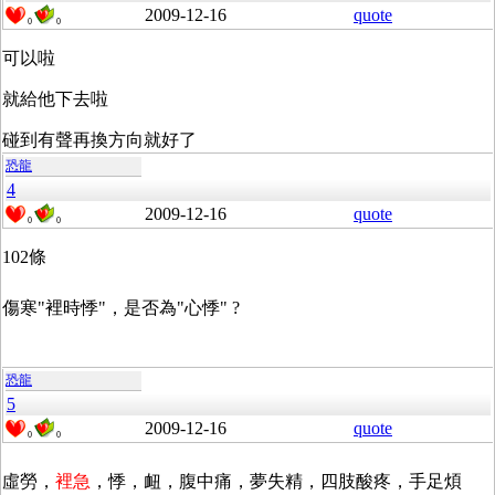
2009-12-16
quote
0
0
可以啦
就給他下去啦
碰到有聲再換方向就好了
恐龍
4
2009-12-16
quote
0
0
102條
傷寒"裡時悸"，是否為"心悸"
?
恐龍
5
2009-12-16
quote
0
0
虛勞，
裡急
，悸，衄，腹中痛，夢失精，四肢酸疼，手足煩