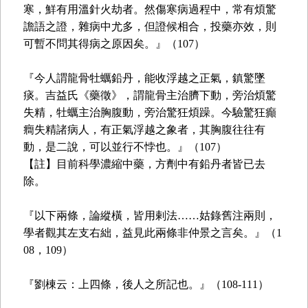
寒，鮮有用溫針火劫者。然傷寒病過程中，常有煩驚
譫語之證，雜病中尤多，但證候相合，投藥亦效，則
可暫不問其得病之原因矣。』（107）
『今人謂龍骨牡蠣鉛丹，能收浮越之正氣，鎮驚墜
痰。吉益氏《藥徵》，謂龍骨主治臍下動，旁治煩驚
失精，牡蠣主治胸腹動，旁治驚狂煩躁。今驗驚狂癲
癎失精諸病人，有正氣浮越之象者，其胸腹往往有
動，是二說，可以並行不悖也。』（107）
【註】目前科學濃縮中藥，方劑中有鉛丹者皆已去
除。
『以下兩條，論縱橫，皆用剌法……姑錄舊注兩則，
學者觀其左支右絀，益見此兩條非仲景之言矣。』（1
08，109）
『劉棟云：上四條，後人之所記也。』（108-111）