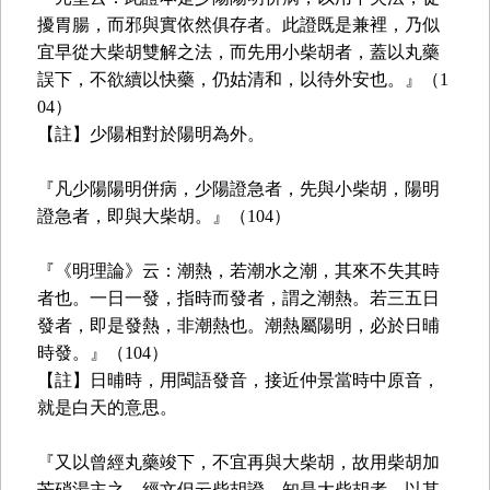
擾胃腸，而邪與實依然俱存者。此證既是兼裡，乃似
宜早從大柴胡雙解之法，而先用小柴胡者，蓋以丸藥
誤下，不欲續以快藥，仍姑清和，以待外安也。』（1
04）
【註】少陽相對於陽明為外。
『凡少陽陽明併病，少陽證急者，先與小柴胡，陽明
證急者，即與大柴胡。』（104）
『《明理論》云：潮熱，若潮水之潮，其來不失其時
者也。一日一發，指時而發者，謂之潮熱。若三五日
發者，即是發熱，非潮熱也。潮熱屬陽明，必於日晡
時發。』（104）
【註】日晡時，用閩語發音，接近仲景當時中原音，
就是白天的意思。
『又以曾經丸藥竣下，不宜再與大柴胡，故用柴胡加
芒硝湯主之。經文但云柴胡證，知是大柴胡者，以其