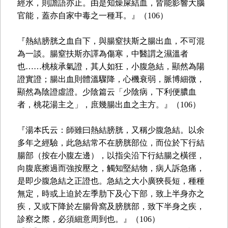
經水，則譫語亦止。由是知燥屎結血，皆能影響大腦
官能，蓋亦自家中毒之一種耳。』（106）
『熱結膀胱之血自下，與腸窒扶斯之腸出血，不可混
為一談。腸窒扶斯亦譯為傷寒，中醫謂之濕溫者
也……桃核承氣證，其人如狂，小腹急結，顯然為陽
證實證；腸出血則體溫驟降，心機衰弱，脈博細微，
顯然為陰證虛證。少陰篇云「少陰病，下利便膿血
者，桃花湯主之」，庶幾腸出血之主方。』（106）
『湯本氏云：師雖曰熱結膀胱，又稱少腹急結。以余
多年之經驗，此急結常不在膀胱部位，而位於下行結
腸部（按在小腹左邊），以指尖沿下行結腸之橫徑，
向腹底擦過而強按壓之，觸知堅結物，病人訴急痛，
是即少腹急結之正證也。急結之大小廣狹長短，種種
無定，時或上迫於左季肋下及心下部，致上半身亦之
疾，又或下降於左腸骨窩及膀胱部，致下半身之疾，
診察之際，必須細意周到也。』（106）