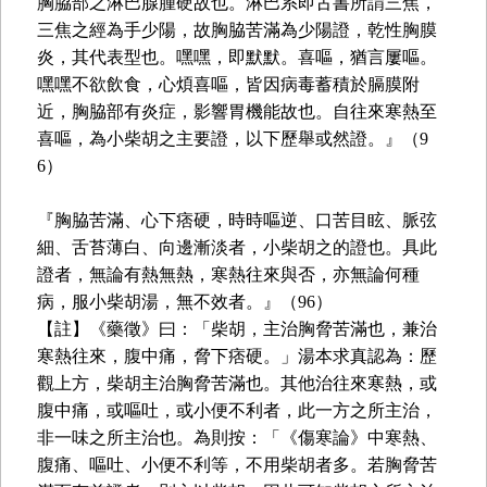
胸脇部之淋巴腺腫硬故也。淋巴系即古書所謂三焦，
三焦之經為手少陽，故胸脇苦滿為少陽證，乾性胸膜
炎，其代表型也。嘿嘿，即默默。喜嘔，猶言屢嘔。
嘿嘿不欲飲食，心煩喜嘔，皆因病毒蓄積於膈膜附
近，胸脇部有炎症，影響胃機能故也。自往來寒熱至
喜嘔，為小柴胡之主要證，以下歷舉或然證。』（9
6）
『胸脇苦滿、心下痞硬，時時嘔逆、口苦目眩、脈弦
細、舌苔薄白、向邊漸淡者，小柴胡之的證也。具此
證者，無論有熱無熱，寒熱往來與否，亦無論何種
病，服小柴胡湯，無不效者。』（96）
【註】《藥徵》曰：「柴胡，主治胸脅苦滿也，兼治
寒熱往來，腹中痛，脅下痞硬。」湯本求真認為：歷
觀上方，柴胡主治胸脅苦滿也。其他治往來寒熱，或
腹中痛，或嘔吐，或小便不利者，此一方之所主治，
非一味之所主治也。為則按：「《傷寒論》中寒熱、
腹痛、嘔吐、小便不利等，不用柴胡者多。若胸脅苦