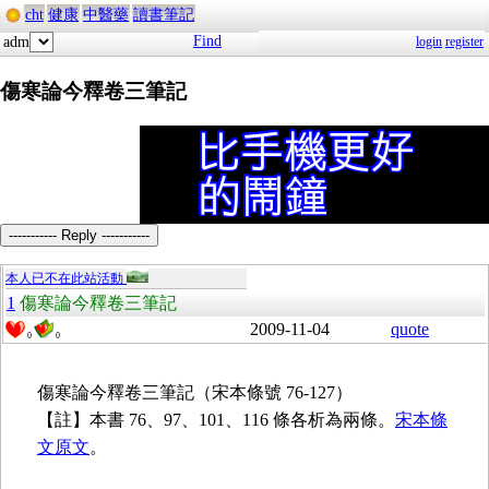
cht
健康
中醫藥
讀書筆記
Find
adm
login
register
傷寒論今釋卷三筆記
----------- Reply -----------
本人已不在此站活動
1
傷寒論今釋卷三筆記
2009-11-04
quote
0
0
傷寒論今釋卷三筆記（宋本條號 76-127）
【註】本書 76、97、101、116 條各析為兩條。
宋本條
文原文
。