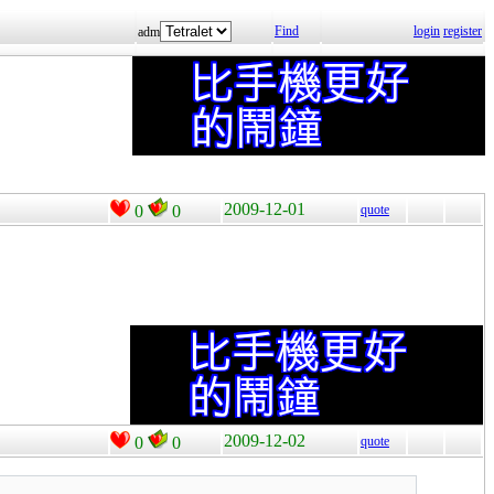
Find
login
register
adm
2009-12-01
0
0
quote
2009-12-02
0
0
quote