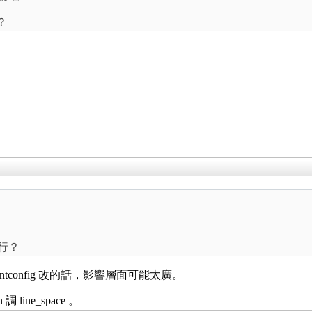
？
可行？
fontconfig 改的話，影響層面可能太廣。
調 line_space 。