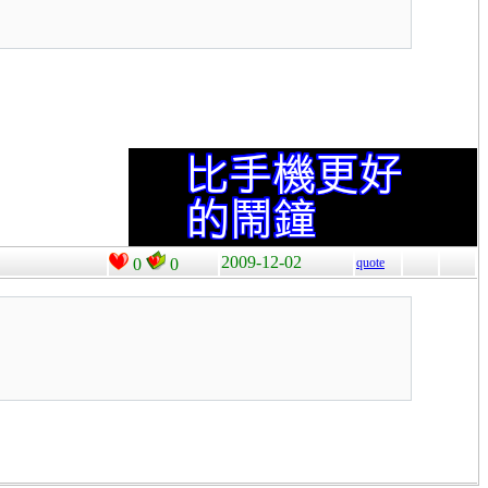
2009-12-02
0
0
quote