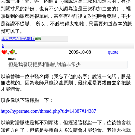
去除一堆「問、答」的條文（據說這是王叔和加進去的，有提
到關寸尺的部份，也有不少人認為這是王叔和加進去的），裡
頭提到的脈都是很單純，甚至有些前後文對照時會發現，不少
是從證不從脈。 所以，不必想得太複雜，只需要知道基本的脈
就可以了。
本人已不在此站活動
6
2009-10-08
quote
0
0
guest
但是我發現把脈相關的討論非常少
以前曾聽一位中醫名師（我忘了他的名字）說過一句話，脈是
無法教的。因為老師只能說些原則，最終還是要親自去多把脈
才能體會。
頂多像以下這樣點一下：
http://hyperrate.com/thread.php?tid=14387#14387
以前對濡脈總是抓不到頭緒，但經過這樣點一下，往後體會就
知道方向了，但還是要親自去多次體會才能領會。老師大概就