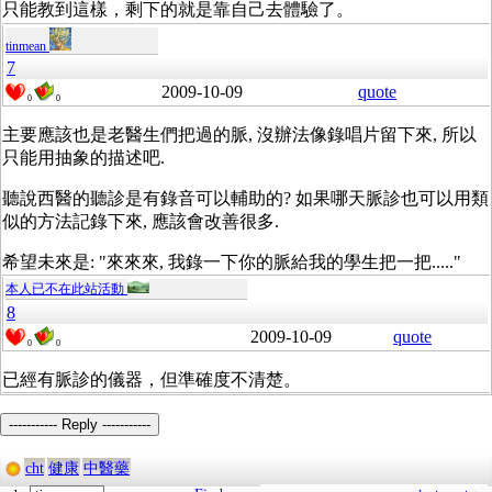
只能教到這樣，剩下的就是靠自己去體驗了。
tinmean
7
2009-10-09
quote
0
0
主要應該也是老醫生們把過的脈, 沒辦法像錄唱片留下來, 所以
只能用抽象的描述吧.
聽說西醫的聽診是有錄音可以輔助的? 如果哪天脈診也可以用類
似的方法記錄下來, 應該會改善很多.
希望未來是: "來來來, 我錄一下你的脈給我的學生把一把....."
本人已不在此站活動
8
2009-10-09
quote
0
0
已經有脈診的儀器，但準確度不清楚。
----------- Reply -----------
cht
健康
中醫藥