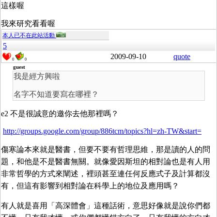
這樣喔
我來研究看看喔
本人已不在此站活動
5
2009-09-10
quote
0
0
guest
我是經方興啦
名字不知道要寫在哪裡？
e2 不是很誠意的邀你去他那裡嗎？
http://groups.google.com/group/886tcm/topics?hl=zh-TW&start=
傷寒論本來就是醫書，但要不要有哲理思維，那是讀的人的問
題，和他是不是醫書無關。就像愛因斯坦的相對論也是有人用
非常哲學的方式來闡述，裡頭甚至連任何反應式子及計算都沒
有，但這有影響到相對論在科學上的地位及應用嗎？
有人就是喜用「高深體會」這種話術，意思好像就是說你們都