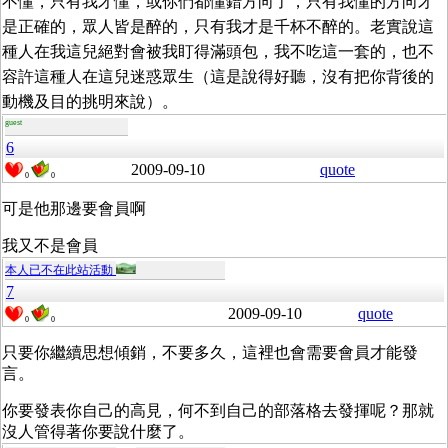
不懂，只有我才懂，或你們都懂錯方向了，只有我懂的方向才
是正確的，眾人皆是醉的，只有我才是千杯不醉的。老實說這
種人在我這兒絕對會被我盯得滿頭包，我不吃這一套的，也不
容許這種人在這兒迷惑眾生（這是說得好聽，沒有把你背後的
動機及目的挑明來說）。
guest
6
2009-09-10
quote
0
0
可是他那邊要會員啊
我又不是會員
本人已不在此站活動
7
2009-09-10
quote
0
0
只要你繼續思想傾銷，不要多久，這裡也會需要會員才能發
言。
你要發表你自己的高見，何不到自己的部落格去發揮呢？那就
沒人管得著你要說什麼了。