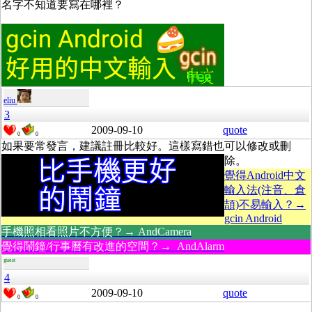
名字不知道要寫在哪裡？
eliu
3
2009-09-10
quote
0
0
如果要常發言，建議註冊比較好。這樣寫錯也可以修改或刪
除。
覺得Android中文
輸入法(注音、倉
頡)不易輸入？→
gcin Android
手機照相看照片不方便？→ AndCamera
覺得鬧鐘/行事曆有改進的空間？→ AndAlarm
guest
4
2009-09-10
quote
0
0