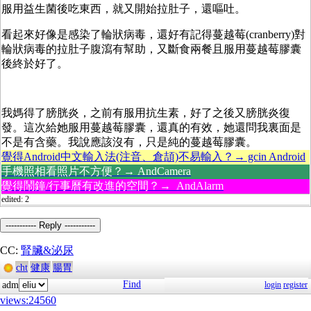
服用益生菌後吃東西，就又開始拉肚子，還嘔吐。
看起來好像是感染了輪狀病毒，還好有記得蔓越莓(cranberry)對
輪狀病毒的拉肚子腹瀉有幫助，又斷食兩餐且服用蔓越莓膠囊
後終於好了。
我媽得了膀胱炎，之前有服用抗生素，好了之後又膀胱炎復
發。這次給她服用蔓越莓膠囊，還真的有效，她還問我裏面是
不是有含藥。我說應該沒有，只是純的蔓越莓膠囊。
覺得Android中文輸入法(注音、倉頡)不易輸入？→ gcin Android
手機照相看照片不方便？→ AndCamera
覺得鬧鐘/行事曆有改進的空間？→ AndAlarm
edited: 2
----------- Reply -----------
CC:
腎臟&泌尿
cht
健康
腸胃
Find
adm
login
register
views:24560