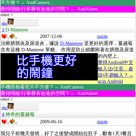
不方便？→ AndCamera
覺得鬧鐘/行事曆有改進的空間？→ AndAlarm
edited: 1
eliu
3
D-Mannose
2007-12-06
quote
0
0
治療膀胱炎及尿道炎，據說
D-Mannose
是更好的選擇，蔓越莓
含有這種 D-Mannose 單糖。 作用是防止細菌附著在膀胱及尿道
的內壁上。
覺得Android中文
輸入法(注音、倉
頡)不易輸入？→
gcin Android
手機照相看照片不方便？→ AndCamera
覺得鬧鐘/行事曆有改進的空間？→ AndAlarm
edited: 1
eliu
4
神奇的蔓越莓
2009-06-16
quote
0
0
我兒子前幾天發燒，好了之後變成開始拉肚子，斷食1天3餐且