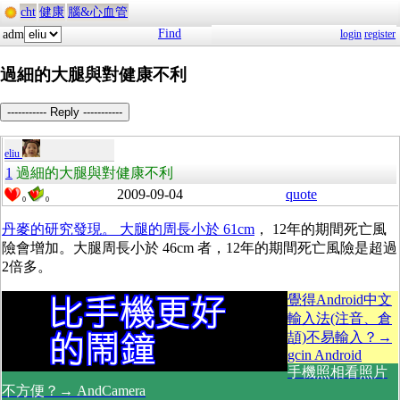
cht
健康
腦&心血管
Find
adm
login
register
過細的大腿與對健康不利
----------- Reply -----------
eliu
1
過細的大腿與對健康不利
2009-09-04
quote
0
0
丹麥的研究發現。 大腿的周長小於 61cm
， 12年的期間死亡風
險會增加。大腿周長小於 46cm 者，12年的期間死亡風險是超過
2倍多。
覺得Android中文
輸入法(注音、倉
頡)不易輸入？→
gcin Android
手機照相看照片
不方便？→ AndCamera