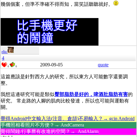
幾個個案，但準不準確不得而知，當笑話聽聽就好。
eliu
4
2009-09-05
quote
0
0
這篇應該是針對西方人的研究，所以東方人可能數字還要調
整。
我想這邊研究可能是類似
臀部脂肪是好的，啤酒肚脂肪有害
的
研究。 常走路的人腳的肌肉比較發達，所以也可能與運動有
關。
覺得Android中文輸入法(注音、倉頡)不易輸入？→ gcin Android
手機照相看照片不方便？→ AndCamera
覺得鬧鐘/行事曆有改進的空間？→ AndAlarm