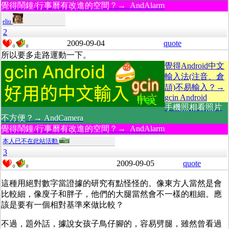
覺得鬧鐘/行事曆有改進的空間？→ AndAlarm
eliu
2
2009-09-04
quote
0
0
所以要多走路運動一下。
覺得Android中文
輸入法(注音、倉
頡)不易輸入？→
gcin Android
手機照相看照片
不方便？→ AndCamera
覺得鬧鐘/行事曆有改進的空間？→ AndAlarm
本人已不在此站活動
3
2009-09-05
quote
0
0
這種用絕對數字當證據的研究有點怪怪的。像東方人當然是會
比較細，像廋子和胖子，他們的大腿當然會不一樣的粗細。應
該是要有一個相對基準來做比較？
不過，題外話，據說女孩子鳥仔腳的，容易劈腿，雖然曾看過