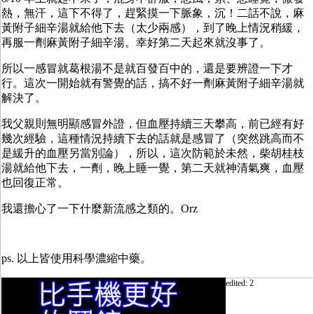
熱，無汗，這下不得了，趕緊摸一下脈象，沉！二話不說，麻
黃附子細辛湯就給他下去（太少兩感），到了晚上情況稍緩，
再服一劑麻黃附子細辛湯。幸好第二天起來就沒事了。
所以一感冒就葛根湯不是就百發百中的，還是要辨證一下才
行。這次一開始就有警覺的話，搞不好一劑麻黃附子細辛湯就
解決了。
我父親則無明顯感冒外證，但血壓持續三天攀高，前已經有好
幾次經驗，這種情況持續下去的話就是感冒了（突然跳高而不
是緩升的血壓另當別論），所以，這次防範於未然，柴胡桂枝
湯就給他下去，一劑，晚上睡一覺，第二天就神清氣爽，血壓
也回復正常。
我還擔心了一下什麼新流感之類的。Orz
ps. 以上皆使用科學濃縮中藥。
edited: 2