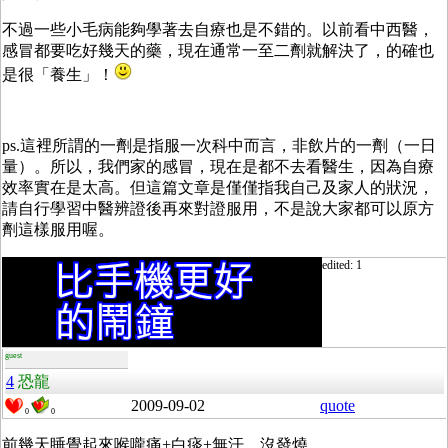
不過一些小毛病能夠學著去自療也是不錯的。以前看中西醫，
感冒都要吃好幾天的藥，現在通常一至二劑就解決了，的確也
是很「養生」！
ps.這裡所謂的一劑是指服一次科中而言，非飲片的一劑（一日
量）。所以，我們家的感冒，現在是都不去看醫生，因為自療
效率實在是太高。但這篇文章是僅僅指我自己及家人的狀況，
請自行學習中醫辨證後再來對證服用，不是說大家都可以原方
劑這樣服用喔。
edited: 1
guest
4
恐龍
2009-09-02
quote
0
0
前幾天睡覺起來喉嚨痛+白痰+無汗，沒發燒