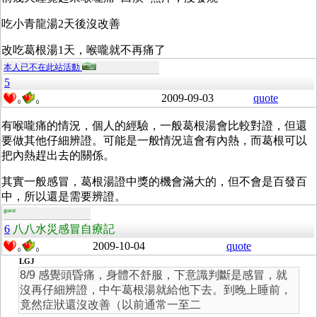
吃小青龍湯2天後沒改善
改吃葛根湯1天，喉嚨就不再痛了
本人已不在此站活動
5
2009-09-03
quote
0
0
有喉嚨痛的情況，個人的經驗，一般葛根湯會比較對證，但還
要做其他仔細辨證。可能是一般情況這會有內熱，而葛根可以
把內熱趕出去的關係。
其實一般感冒，葛根湯證中獎的機會滿大的，但不會是百發百
中，所以還是需要辨證。
guest
6
八八水災感冒自療記
2009-10-04
quote
0
0
LGJ
8/9 感覺頭昏痛，身體不舒服，下意識判斷是感冒，就
沒再仔細辨證，中午葛根湯就給他下去。到晚上睡前，
竟然症狀還沒改善（以前通常一至二