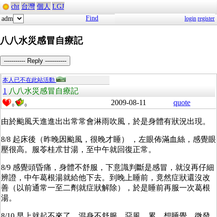
cht
台灣
個人
LGJ
Find
adm
login
register
八八水災感冒自療記
----------- Reply -----------
本人已不在此站活動
1
八八水災感冒自療記
2009-08-11
quote
0
0
由於颱風天進進出出常常會淋雨吹風，於是身體有狀況出現。
8/8 起床後（昨晚因颱風，很晚才睡） ，左眼佈滿血絲，感覺眼
壓很高。服苓桂朮甘湯，至中午就回復正常。
8/9 感覺頭昏痛，身體不舒服，下意識判斷是感冒，就沒再仔細
辨證，中午葛根湯就給他下去。到晚上睡前，竟然症狀還沒改
善（以前通常一至二劑就症狀解除），於是睡前再服一次葛根
湯。
8/10 早上就起不來了，混身不舒服，惡風，累、想睡覺，微發