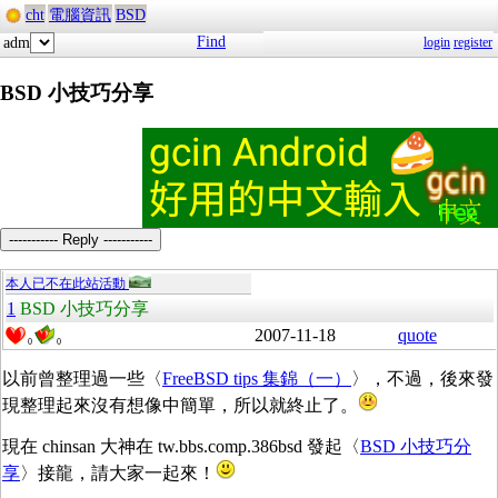
cht
電腦資訊
BSD
Find
adm
login
register
BSD 小技巧分享
----------- Reply -----------
本人已不在此站活動
1
BSD 小技巧分享
2007-11-18
quote
0
0
以前曾整理過一些〈
FreeBSD tips 集錦（一）
〉，不過，後來發
現整理起來沒有想像中簡單，所以就終止了。
現在 chinsan 大神在 tw.bbs.comp.386bsd
發起〈
BSD 小技巧分
享
〉接龍，請大家一起來！