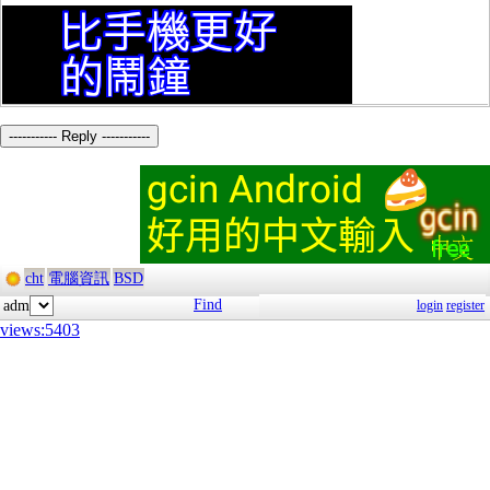
----------- Reply -----------
cht
電腦資訊
BSD
Find
adm
login
register
views:5403