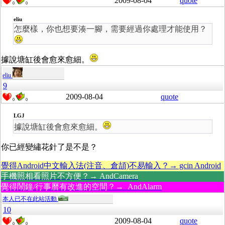
2009-08-04
quote
0
0
eliu
怎麼樣，你也想要湊一腳，需要經過你處理才能使用？
據說塘缸後會愈來愈細。
eliu
9
2009-08-04
quote
0
0
LGJ
據說塘缸後會愈來愈細。
你已經變繡花針了是不是？
覺得Android中文輸入法(注音、倉頡)不易輸入？→ gcin Android
手機照相看照片不方便？→ AndCamera
覺得鬧鐘/行事曆有改進的空間？→ AndAlarm
本人已不在此站活動
10
2009-08-04
quote
0
0