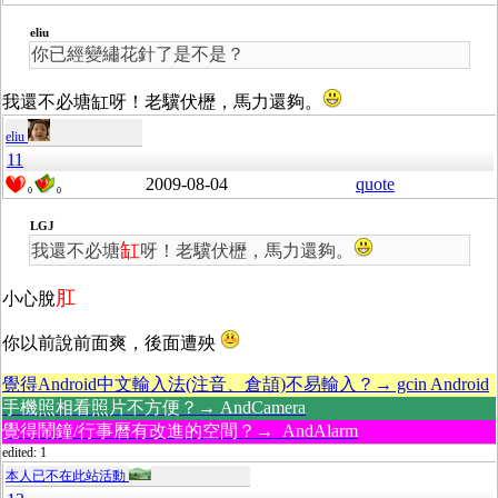
eliu
你已經變繡花針了是不是？
我還不必塘缸呀！老驥伏櫪，馬力還夠。
eliu
11
2009-08-04
quote
0
0
LGJ
缸
我還不必塘
呀！老驥伏櫪，馬力還夠。
肛
小心脫
你以前說前面爽，後面遭殃
覺得Android中文輸入法(注音、倉頡)不易輸入？→ gcin Android
手機照相看照片不方便？→ AndCamera
覺得鬧鐘/行事曆有改進的空間？→ AndAlarm
edited: 1
本人已不在此站活動