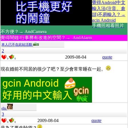
覺得Android中文
輸入法(注音、倉
頡)不易輸入？→
gcin Android
手機照相看照片
不方便？→ AndCamera
覺得鬧鐘/行事曆有改進的空間？→ AndAlarm
本人已不在此站活動
2
2009-08-04
quote
0
0
現在婚前不同居的很少了吧？至少會常常睡在一起。
eliu
3
2009-08-04
quote
0
0
是為了要先驗貨？