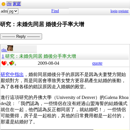
cht
家庭
Find
adm
login
register
研究：未婚先同居 婚後分手率大增
----------- Reply -----------
eliu
1
研究：未婚先同居 婚後分手率大增
2009-08-04
quote
0
0
研究中指出
，婚前同居婚後分手的原因不是因為夫妻雙方開始
厭煩對方，而是同居會導致男女雙方更容易產生結婚的衝動，
為了各種各樣的錯誤原因走入婚姻的殿堂。
進行這項研究的丹佛大學（University of Denver）的Galena Rhoa
des說：「我們認為，一些情侶在沒有經過山盟海誓的結婚儀式
就住在一起，他們認為反正都同居了，就結婚吧！」一些情侶
可能覺得，房子是一起租的，其他的日常費用都是一起付的，
那還是結婚好了。