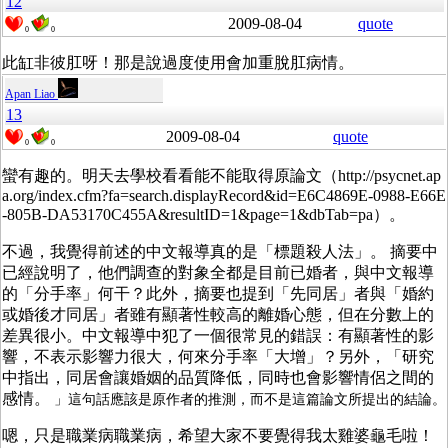
12
2009-08-04
quote
0
0
此缸非彼肛呀！那是說過度使用會加重脫肛病情。
Apan Liao
13
2009-08-04
quote
0
0
蠻有趣的。明天去學校看看能不能取得原論文（http://psycnet.ap
a.org/index.cfm?fa=search.displayRecord&id=E6C4869E-0988-E66E
-805B-DA53170C455A&resultID=1&page=1&dbTab=pa）。
不過，我覺得前述的中文報導真的是「標題殺人法」。 摘要中
已經說明了，他們調查的對象全都是目前已婚者，與中文報導
的「分手率」何干？此外，摘要也提到「先同居」者與「婚約
或婚後才同居」者雖有顯著性較高的離婚心態，但在分數上的
差異很小。中文報導中犯了一個很常見的錯誤：有顯著性的影
響，不表示影響力很大，何來分手率「大增」？另外，「研究
中指出，同居會讓婚姻的品質降低，同時也會影響情侶之間的
感情。
」這句話應該是原作者的推測，而不是這篇論文所提出的結論。
嗯，只是職業病職業病，希望大家不要覺得我太雞婆龜毛啦！