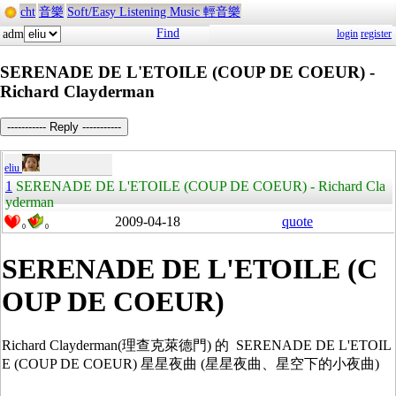
cht
音樂
Soft/Easy Listening Music 輕音樂
Find
adm
login
register
SERENADE DE L'ETOILE (COUP DE COEUR) -
Richard Clayderman
----------- Reply -----------
eliu
1
SERENADE DE L'ETOILE (COUP DE COEUR) - Richard Cla
yderman
2009-04-18
quote
0
0
SERENADE DE L'ETOILE (C
OUP DE COEUR)
Richard Clayderman(理查克萊德門) 的 SERENADE DE L'ETOIL
E (COUP DE COEUR) 星星夜曲 (星星夜曲、星空下的小夜曲)