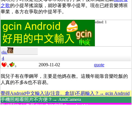
之歌
的小提琴搖滾版，就吵著要學小提琴。現在已經音樂博班
畢業，各方在爭取的中提琴手。
edited: 1
eliu
4
2009-11-02
quote
0
0
我兒子有在學鋼琴，主要是他媽在教。這幾年能靠音樂吃飯的
人真的不多&也不容易。
覺得Android中文輸入法(注音、倉頡)不易輸入？→ gcin Android
手機照相看照片不方便？→ AndCamera
覺得鬧鐘/行事曆有改進的空間？→ AndAlarm
----------- Reply -----------
cht
音樂
Soft/Easy Listening Music 輕音樂