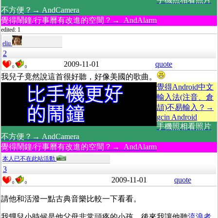
不方便？→ AndCamera
覺得鬧鐘/行事曆有改進的空間？→ AndAlarm
edited: 1
eliu
2
2009-11-01
quote
0
0
我兒子竟然說這首很好聽，好像美國的歌曲。
覺得Android中文
輸入法(注音、倉
頡)不易輸入？→
gcin Android
手機照相看照片
不方便？→ AndCamera
覺得鬧鐘/行事曆有改進的空間？→ AndAlarm
本人已不在此站活動
3
2009-11-01
quote
0
0
請他和活潑一點古典音樂比較一下看看。
我甥兒小時候是他父母非常頭疼的小孩，後來我讓他聽
流浪者