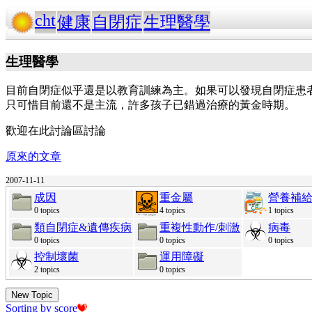
cht
健康
自閉症
生理醫學
生理醫學
目前自閉症似乎還是以教育訓練為主。如果可以發現自閉症患
只可惜目前還不是主流，許多孩子已錯過治療的黃金時期。
歡迎在此討論區討論
原來的文章
2007-11-11
成因
重金屬
營養補
0 topics
4 topics
1 topics
類自閉症&遺傳疾病
重複性動作/刺激
病毒
0 topics
0 topics
0 topics
控制壞菌
運用障礙
2 topics
0 topics
New Topic
Sorting by score