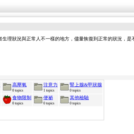
者生理狀況與正常人不一樣的地方，儘量恢復到正常的狀況，是
給
高壓氧
注意力
腎上腺&甲狀腺
0 topics
1 topics
0 topics
食物限制
便祕
其他檢驗
0 topics
0 topics
0 topics