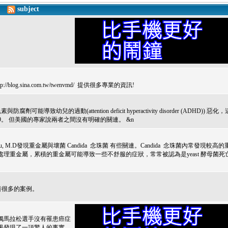
subject
sina.com.tw/twenvmd/ 提供很多專業的資訊!
腐劑可能導致幼兒的過動(attention deficit hyperactivity disorder (ADHD)) 惡化
07/9。 但美國的專家說兩者之間沒有明確的關連。 &n
, M.D發現重金屬與壞菌 Candida 念珠菌 有些關連。Candida 念珠菌內常發現較高的
不去處理重金屬，累積的重金屬可能導致一些不舒服的症狀，常常被認為是yeast 酵母菌死
性改善很多的案例。
獨馬拉松選手沒有罹患癌症
果發現了一項驚人的事實。