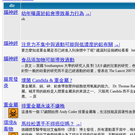
dir
腦神經
幼年曝露於鉛會導致暴力行為
→|
ok
腦神經
注意力不集中與過動可能與低濃度的鉛有關
→|
要怎麼知道重金屬是否已經進入到身體中了呢? 建議到這個網站看看 http://blog.
腦神經
食品添加物可能導致過動
-- 原文 -- 英國 Southampton 大學的研究人員 對 3,8,9 歲的兒童的研究，色素與防
針對一般的幼童的研究而不是已經過動的幼童，發表在 The Lancet 20
腸胃發
壞菌 Candida & 重金屬 ?
炎
重金屬汞、鎘、砷、鉛會導致壓抑細胞使用氧氣的能力。 Dr. Thomas Rau
屬。補牙用的銀粉是人體重金屬汞的來源之一。 只殺死 Candida 而
應。 -- 原
重金屬
排重金屬永遠不嫌晚
這邊有一個 17歲開始用 Andy Cutler 排重金屬毒，生活技能及固著
環境&
馬拉松選手不得癌症嗎？
→|
毒物
德國體育醫學龍頭艾倫斯特〈譯音〉博士發現，所有運動選手當中，唯
的病例。因此艾倫斯特博士為了找出不得癌症的原因，不斷的研究，結