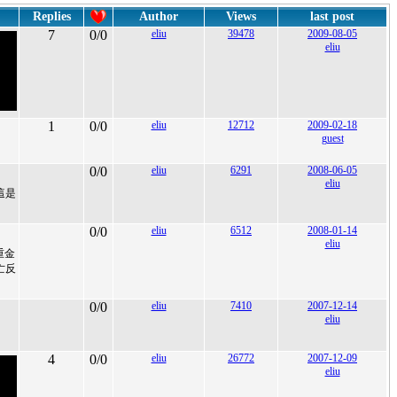
Replies
Author
Views
last post
7
0/0
eliu
39478
2009-08-05
eliu
1
0/0
eliu
12712
2009-02-18
guest
0/0
eliu
6291
2008-06-05
eliu
，這是
0/0
eliu
6512
2008-01-14
eliu
重金
亡反
0/0
eliu
7410
2007-12-14
eliu
4
0/0
eliu
26772
2007-12-09
eliu