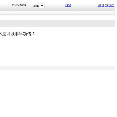
visit:
23435
Find
login
register
adm
不是可以事半功倍？