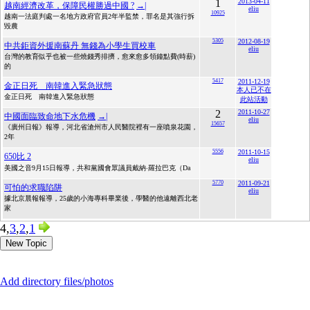
1
2013-04-11
越南經濟改革，保障民權勝過中國 ?
→|
eliu
10925
越南一法庭判處一名地方政府官員2年半監禁，罪名是其強行拆
毀農
5305
2012-08-19
中共鉅資外援南蘇丹 無錢為小學生買校車
eliu
台灣的教育似乎也被一些燒錢秀排擠，愈來愈多領鐘點費(時薪)
的
5417
2011-12-19
金正日死 南韓進入緊急狀態
本人已不在
金正日死 南韓進入緊急狀態
此站活動
2
2011-10-27
中國面臨致命地下水危機
→|
eliu
15657
《廣州日報》報導，河北省滄州市人民醫院裡有一座噴泉花園，
2年
5556
2011-10-15
650比 2
eliu
美國之音9月15日報導，共和黨國會眾議員戴納‧羅拉巴克（Da
5770
2011-09-21
可怕的求職陷阱
eliu
據北京晨報報導，25歲的小海專科畢業後，學醫的他遠離西北老
家
4,
3
,
2
,
1
New Topic
Add directory files/photos