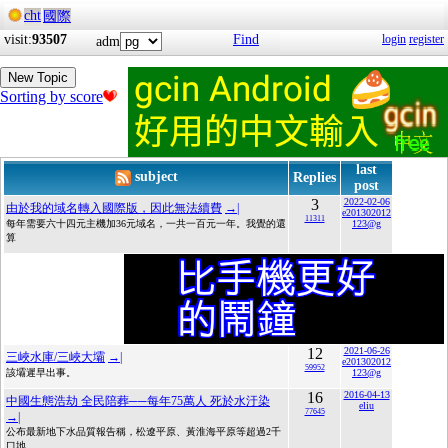
cht
國際
visit:
93507
Find
login
register
adm
New Topic
Sorting by score
last
subject
Replies
post
3
2022-02-06
由於我的域名轉入國際版，因此無法續費
→|
e201302012
11311
每年需要六十四元主機加36元域名，一共一百元一年。我覺的還
123@g
算
12
2021-06-26
三峽水庫/三峽大壩
→|
e201302012
59952
該壩遲早出事。
123@g
16
2016-04-13
中國生態浩劫 全民陪葬──每年75萬人 死於水汙染
eliu
77645
→|
公布最新地下水品質報告稱，松遼平原、黃淮海平原等超過2千
口地