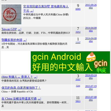
9
2015-09-26
官員買田建百萬別墅 賣地農民每人
eliu
66985
千元
→|
中華民國在玩中華人民共和國(China 拆哪)
的玩法，中國國
7
2014-04-09
Taiwan GDP
→|
eliu
35052
南韓在拼技術、品牌、行銷、文創、FTA，中華民國政府拼ECF
1
2014-04-08
鄂爾多斯的奇蹟
→|
eliu
11537
3月中旬開始，河北秦皇島就曝出部份樓盤大幅降價清盤的消
息，其
3
2014-03-24
china 有錢人→ 香港人？
→|
eliu
19187
中國香港的現況 台灣真的要變成這樣嗎？
5244
2013-07-19
保完釣魚島 自家房被強拆了！
eliu
China -> 拆哪 Republic of Chi
11
2013-07-08
在 China 沒權沒勢還真可憐
→|
eliu
59021
中華民國不要向中華人民共和國學這個。 群特警圍毆一村民，
及