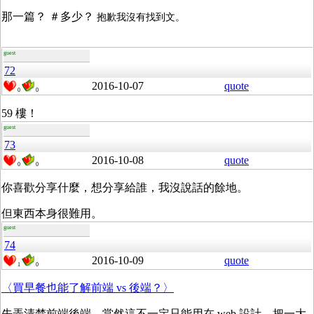
那一篇？ ＃多少？
抱歉我沒有找到文。
guest
72
2016-10-07
quote
0
0
59 樓！
guest
73
2016-10-08
quote
0
0
你喜歡分享什麼，想分享給誰，我沒說話的餘地。
但東西本身很難用。
guest
74
2016-10-09
quote
1
0
〈買早餐也能了解前端 vs 後端？〉
先弄清楚前端後端。當然這不一定只能用在 web 設計。把一大