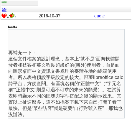
guest
69
2016-10-07
quote
0
0
IanHo
再補充一下：
這個文件檔案的設計理念，基本上“就不是”面向軟體開
發者和技客和英文程度超級好的(海外)使用者，而是面
向圖形桌面中文資訊文書處理的臺灣在地的終端使用
者。所以表格預設字級設定的較大。跟著libreoffice calc
跨平台，方便查閱。有區塊名稱的“正體中文”（“字元名
稱”“正體中文”則是可遇不可求的未來的願景）。在試算
表即時顯示不同的區塊與字型搭配之後的顯示效果。其
實以上扯這麼多，還不如檔案下載下來自己打開了看了
最快。但是“某些訪客”就是硬要“自行對號入座”，那我也
沒辦法。