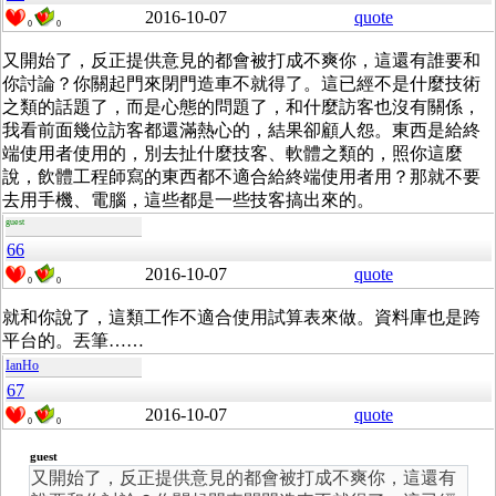
2016-10-07
quote
0
0
又開始了，反正提供意見的都會被打成不爽你，這還有誰要和
你討論？你關起門來閉門造車不就得了。這已經不是什麼技術
之類的話題了，而是心態的問題了，和什麼訪客也沒有關係，
我看前面幾位訪客都還滿熱心的，結果卻顧人怨。東西是給終
端使用者使用的，別去扯什麼技客、軟體之類的，照你這麼
說，飲體工程師寫的東西都不適合給終端使用者用？那就不要
去用手機、電腦，這些都是一些技客搞出來的。
guest
66
2016-10-07
quote
0
0
就和你說了，這類工作不適合使用試算表來做。資料庫也是跨
平台的。丟筆……
IanHo
67
2016-10-07
quote
0
0
guest
又開始了，反正提供意見的都會被打成不爽你，這還有