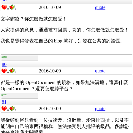
79
2016-10-09
quote
0
0
文字霸凌？你怎麼做就怎麼受！
人家提供的意見，通通被打回票，真的，你怎麼做就怎麼受！
我也是覺得發表在自己的 blog 就好，別發在公共的討論區。
guest
80
2016-10-09
quote
0
0
都是一樣的 OpenDocument 的規格，如果無法溝通，還算什麼
OpenDocument？還要怎麼跨平台？
guest
81
2016-10-09
quote
0
0
我從頭到尾只看到一位技術差、沒肚量、愛東扯西扯，以及不
能明白自己的東西很糟糕、無法接受別人批評的級品。多謝您
的分享讓我大開眼界。