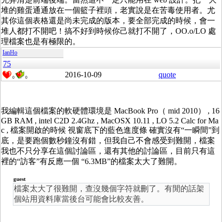
堆的雞蛋通通放在一個籃子裡頭，老實說是在苦毒使用者。尤
其你這個表格還是尚未完成的版本，要全部完成的時候，會一
堆人都打不開吧！搞不好到時候你己就打不開了，OO.o/LO 處
理檔案也是有極限的。
IanHo
75
2016-10-09
quote
0
0
我編輯這個檔案的軟硬體環境是 MacBook Pro（ mid 2010） , 16
GB RAM , intel C2D 2.4Ghz , MacOSX 10.11 , LO 5.2 Calc for Ma
c , 檔案開啟的時候 視窗底下的藍色進度條 確實沒有“一瞬間”到
底，是要跑個數秒鐘沒有錯，但我自己不會感受到難開，檔案
我也不只分享在這個討論區，還有其他的討論區，目前只有這
裡的“訪客”有反應一個 “6.3MB”的檔案太大了難開。
guest
檔案太大了很難開，查沒幾個字符就刪了。有閒的話架
個站用資料庫當後台可能會比較友善。