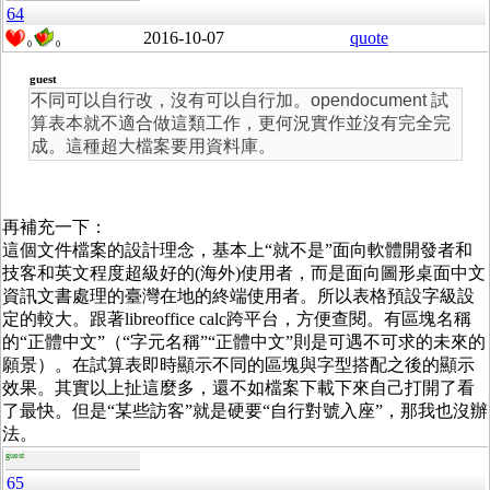
64
2016-10-07
quote
0
0
guest
不同可以自行改，沒有可以自行加。opendocument 試
算表本就不適合做這類工作，更何況實作並沒有完全完
成。這種超大檔案要用資料庫。
再補充一下：
這個文件檔案的設計理念，基本上“就不是”面向軟體開發者和
技客和英文程度超級好的(海外)使用者，而是面向圖形桌面中文
資訊文書處理的臺灣在地的終端使用者。所以表格預設字級設
定的較大。跟著libreoffice calc跨平台，方便查閱。有區塊名稱
的“正體中文”（“字元名稱”“正體中文”則是可遇不可求的未來的
願景）。在試算表即時顯示不同的區塊與字型搭配之後的顯示
效果。其實以上扯這麼多，還不如檔案下載下來自己打開了看
了最快。但是“某些訪客”就是硬要“自行對號入座”，那我也沒辦
法。
guest
65