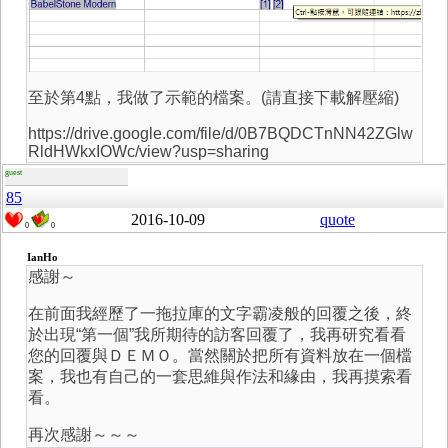
至於第4點，我做了示範的檔案。(請直接下載解壓縮)
https://drive.google.com/file/d/0B7BQDCTnNN42ZGlw
RldHWkxIOWc/view?usp=sharing
guest
85
2016-10-09
quote
0
0
IanHo
感謝～
在前面我經歷了一拖拉庫的文字霸凌般的回覆之後，終
於出現“第一個”我所期待的訪客回覆了，我再研究看看
您的回覆與ＤＥＭＯ。當然關於把所有資料放在一個檔
案，我也有自己的一套思維與作法和緣由，我再摸索看
看。
再次感謝～～～