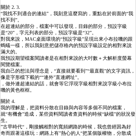
關於 2. 3.
“我找不到適合的連結”，我刻意這麼寫的，重點在於前面的“我
找不到”。
在超連結的部分，檔案中可以發現，目錄的部分，預設字級
是“20”，字元列表的部分，預設字級是“32”。
對我來說，MAC桌面環境的“預設字級”呈現出來小布拉嘰的跟
螞蟻一樣，所以我刻意把儲存格內的預設字級設定的相對來說
滿大的。
我預設期望檔案閱讀者是在相對來說的大吋數＋大解析度螢幕
閱覽檔案。
我自己的想法與理念是，“直接就要看到”“最直觀”的文字資訊，
像是字形檔下載的““連外”直連網址”。
，做外連超連結的話，就會等它浮現字級相對來說字級小布拉
嘰的黃色框框。
關於 4.
我的理解是，把資料分散在目錄與內容等多個不同的檔案，
就“有機會”造成，某些資料閱讀者查資料的時候“缺檔”的狀況發
生。
”古早時代“，剛接觸相對的寬頻網路的時候，我也曾經因為好
奇而跟著這樣玩：網路上有”熱心的人“把某個版權物，分散成