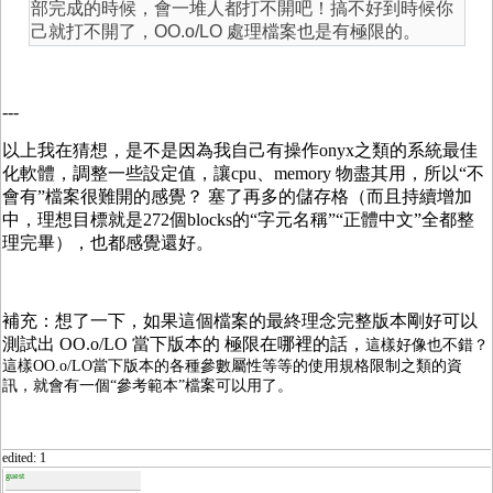
部完成的時候，會一堆人都打不開吧！搞不好到時候你
己就打不開了，OO.o/LO 處理檔案也是有極限的。
---
以上我在猜想，是不是因為我自己有操作onyx之類的系統最佳
化軟體，調整一些設定值，讓cpu、memory 物盡其用，所以“不
會有”檔案很難開的感覺？ 塞了再多的儲存格（而且持續增加
中，理想目標就是272個blocks的“字元名稱”“正體中文”全都整
理完畢），也都感覺還好。
補充：想了一下，如果這個檔案的最終理念完整版本剛好可以
測試出 OO.o/LO 當下版本的 極限在哪裡的話，
這樣好像也不錯？
這樣
OO.o/LO當下版本的各種參數屬性等等的使用規格限制之類的資
訊，就會有一個“參考範本”檔案可以用了。
edited: 1
guest