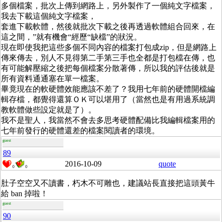
多個檔案，批次上傳到網路上，另外製作了一個純文字檔案，
我去下載這個純文字檔案，
套進下載軟體，然後就批次下載之後再透過軟體組合回來，在
這之間，”就有機會“經歷“缺檔”的狀況。
現在即使我把這些多個不同內容的檔案打包成zip，但是網路上
傳來傳去，別人不見得第二手第三手也全都是打包檔在傳，也
有可能解壓縮之後把每個檔案分散著傳，所以我的評估後就是
所有資料通通塞在單一檔案。
畢竟現在的軟硬體效能應該不差了？我用七年前的硬體開檔編
輯存檔，都覺得還算ＯＫ可以堪用了（當然也是有用過系統調
教軟體做些設定就是了）。
我不是聖人，我當然不會去多思考硬體配備比我編輯檔案用的
七年前發行的硬體還差的檔案閱讀者的環境。
guest
89
2016-10-09
quote
0
0
肚子空空又不讀書，朽木不可雕也，建議站長直接把這頭黃牛
給 ban 掉啦！
guest
90