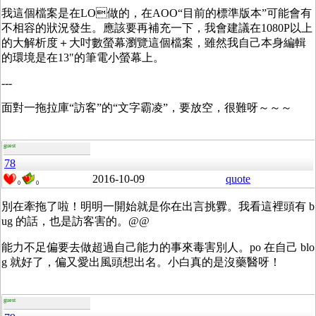
我這個檔案是在LO做的，在AOO“目前的標準版本”可能會有
不相容的狀況發生。應該要再補充一下，我會建議在1080P以上
的大解析度＋大吋數螢幕瀏覽這個檔案，雖然我自己本身編輯
的環境是在13"的筆電小螢幕上。
---
面對一拖拉庫“訪客”的“文字霸凌”，要放空，很難呀～～～
guest
78
2016-10-09
quote
0
0
別在牽拖了啦！明明一開始就是你在出言
挑釁。我看這裡頭有 b
ug 的話，也是訪客害的。@@
能力不足偏要去做超過自己能力的事來毒害別人。po 在自己 blo
g 就好了，偏又愛出風頭想出名。小白真的是沒藥醫呀！
guest