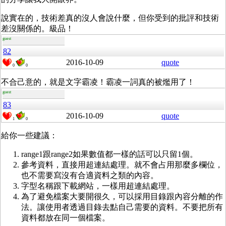
說實在的，技術差真的沒人會說什麼，但你受到的批評和技術
差沒關係的。級品！
guest
82
2016-10-09
quote
0
0
不合己意的，就是
文字霸凌！
霸凌一詞真的被爁用了！
guest
83
2016-10-09
quote
1
0
給你一些建議：
range1跟range2如果數值都一樣的話可以只留1個。
參考資料，直接用超連結處理。就不會占用那麼多欄位，
也不需要寫沒有合適資料之類的內容。
字型名稱跟下載網站，一樣用超連結處理。
為了避免檔案大要開很久，可以採用目錄跟內容分離的作
法。讓使用者透過目錄去點自己需要的資料。不要把所有
資料都放在同一個檔案。