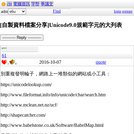
cht
電腦資訊
字型
爭議文
Find
adm
login
register
[自製資料檔案分享]Unicode9.0規範字元的大列表
----------- Reply -----------
guest
61
2016-10-07
quote
1
0
別重複發明輪子，網路上一堆類似的網站或小工具：
https://unicodelookup.com/
http://www.fileformat.info/info/unicode/char/search.htm
http://www.mclean.net.nz/ucf/
http://shapecatcher.com/
http://www.babelstone.co.uk/Software/BabelMap.html