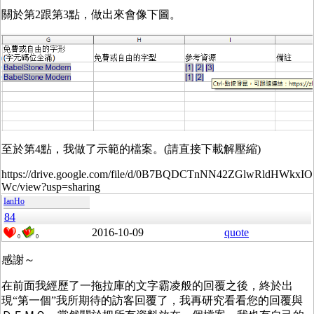
關於第2跟第3點，做出來會像下圖。
至於第4點，我做了示範的檔案。(請直接下載解壓縮)
https://drive.google.com/file/d/0B7BQDCTnNN42ZGlwRldHWkxIO
Wc/view?usp=sharing
IanHo
84
2016-10-09
quote
0
0
感謝～
在前面我經歷了一拖拉庫的文字霸凌般的回覆之後，終於出
現“第一個”我所期待的訪客回覆了，我再研究看看您的回覆與