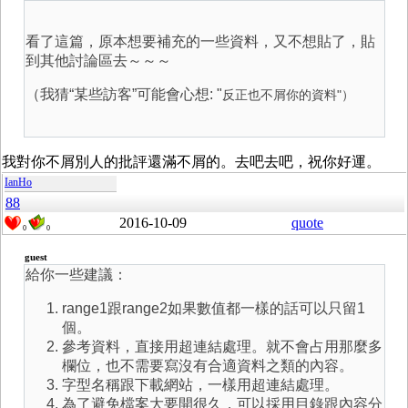
看了這篇，原本想要補充的一些資料，又不想貼了，貼
到其他討論區去～～～
（我猜“某些訪客”可能會心想: "
反正也不屑你的資料"）
我對你不屑別人的批評還滿不屑的。去吧去吧，祝你好運。
IanHo
88
2016-10-09
quote
0
0
guest
給你一些建議：
range1跟range2如果數值都一樣的話可以只留1
個。
參考資料，直接用超連結處理。就不會占用那麼多
欄位，也不需要寫沒有合適資料之類的內容。
字型名稱跟下載網站，一樣用超連結處理。
為了避免檔案大要開很久，可以採用目錄跟內容分