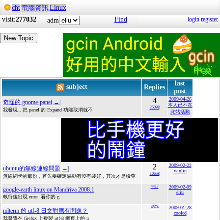
cht
Linux
電腦資訊
visit:
277032
Find
login
register
adm
New Topic
last
subject
Replies
post
4
2009-04-26
奇怪的 gnome-panel
→|
本人已不在
25098
我發現，把 panel 的 Expand 功能取消就不
此站活動
2
2009-02-22
ubuntu的無線連線問題
→|
winlin
10658
無線網卡的部份，首先要確定驅動有沒有裝好，其次才是檢查
4417
2009-02-09
google-earth linux on Mandriva 2008.1
eliu
執行後出現 error 看你的 g
4574
2009-01-28
mlterm 的 utf-8 日文對應有問題？
coolcd
我發覺在 firefox 上複製 utf-8 網頁上的 u