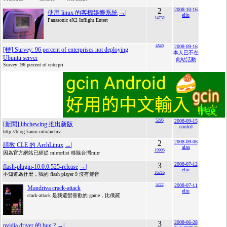
2
2008-10-16
使用 linux 的客機娛樂系統
→|
eliu
14732
Panasonic eX2 Inflight Entert
4840
2008-09-16
[轉] Survey: 96 percent of enterprises not deploying
本人已不在
Ubuntu server
此站活動
Survey: 96 percent of enterpri
5295
2008-09-15
[新聞] libchewing 推出新版
coolcd
http://blog.kanru.info/archiv
2
2008-09-06
請教 CLE 的 ArchLinux
→|
alan
10905
因為官方網站已經從 mirrorlist 移除台灣mirr
3
2008-07-12
flash-plugin-10.0.0.525-release
→|
eliu
16216
不知道為什麼，我的 flash player 9 沒有聲音
5222
2008-07-11
Mandriva crack-attack
eliu
crack-attack 是我還蠻喜歡的 game，比俄羅
3
2008-06-28
nvidia driver 的 bug ?
→|