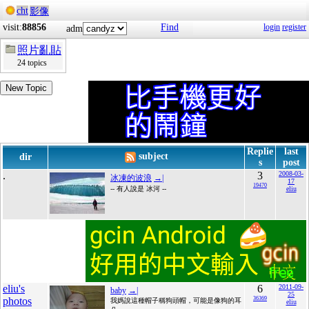
cht
影像
visit:
88856
Find
login
register
adm
照片亂貼
24 topics
New Topic
Replie
last
subject
dir
s
post
.
3
2008-03-
冰凍的波浪
→|
17
19470
-- 有人說是 冰河 --
eliu
eliu's
6
2011-09-
baby
→|
25
photos
36369
我媽說這種帽子稱狗頭帽，可能是像狗的耳
eliu