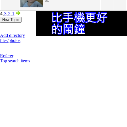
朵。
4,
3
,
2
,
1
New Topic
Add directory
files/photos
Referer
Top search items