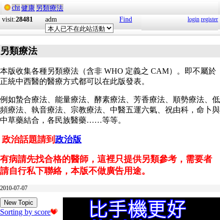
cht
健康
另類療法
visit:
28481
adm
Find
login
register
另類療法
本版收集各種另類療法（含非 WHO 定義之 CAM）。即不屬於
正統中西醫的醫療方式都可以在此版發表。
例如蟄合療法、能量療法、酵素療法、芳香療法、順勢療法、低
頻療法、執音療法、宗教療法、中醫五運六氣、祝由科，命卜與
中草藥結合，各民族醫藥……等等。
政治話題請到
政治版
有病請先找合格的醫師，這裡只提供另類參考，需要者
請自行私下聯絡，本版不做廣告用途。
2010-07-07
New Topic
Sorting by score