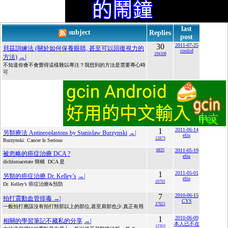
last
subject
Replies
post
30
2011-07-25
貝茲訓練法 (關於如何保養眼睛, 甚至可以回復視力的
coolcd
194108
方法)
→|
不知道你會不會覺得這樣難以專注？我想到的方法是需要專心時
可
1
2011-06-14
另類療法 Antineoplastons by Stanislaw Burzynski
→|
eliu
12875
Burzynski: Cancer Is Serious
6835
2011-05-19
被忽略的癌症治療 DCA ?
eliu
dichloroacetate 簡稱 DCA 是
1
2011-05-01
另類的癌症治療 Dr. Kelley’s
→|
eliu
10701
Dr. Kelley’s 癌症治療&預防
7
2010-06-15
拍打震動血管排毒
→|
CYS
37621
一般拍打應該沒有拍打頸部以上的部位,甚至肩部也少.真正有用
1
2010-06-09
相關的學習筆記不藏私的分享
→|
本人已不在
12353