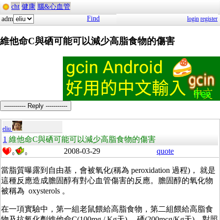
cht
健康
腦&心血管
Find
adm
login
register
維他命C與硒可能可以減少高脂食物的傷害
----------- Reply -----------
eliu
1
維他命C與硒可能可以減少高脂食物的傷害
2008-03-29
quote
0
0
當脂質曝露到自由基，會被氧化(稱為 peroxidation 過程)， 就是
這種反應造成膽固醇有對心血管傷害的反應。膽固醇的氧化物
被稱為 oxysterols 。
在一項實驗中，第一組老鼠餵給高脂食物，第二組餵給高脂食
物及抗氧化劑維他命C(100mg / Kg天) 、硒(200mcg/Kg天)，對照