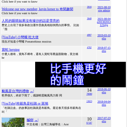
Click here if you want to know
3916
2021-08-10
Welcome our new member, kevin lorner to 奇聞趣聞
site admin
Click here if you want to know
3640
2021-08-04
人民的眼睛如果沒有摻沙的話是雪亮的
e201302012
歷史上出現了很多靠政治運作歪曲真相顛倒黑白的事情。 比如
123@g
「指
4997
2019-03-10
[YouTube] 小彎嘴 吃大便
eliu
現在才知道小彎嘴 Pomatorhinus musicus
4762
2018-07-15
賞蛇 herping
eliu
什麼人都有，賞鳥不稀奇，還有人賞蛇等爬蟲類動物，英文稱
he
14
2018-06-10
颱風是台灣的禮物
→|
eliu
78080
乾旱很久，終於下雨了，感謝輕度颱風馬力斯 冏
13623
2018-04-04
[YouTube]布穀鳥是杜鵑 or 斑鳩
eliu
「杜鵑泣血」的故事說杜鵑就是布穀鳥。最近春天很多布穀鳥在
叫「
10
2017-07-23
槭樹
→|
eliu
67187
中文名稱：台灣三角槭學名：Acer