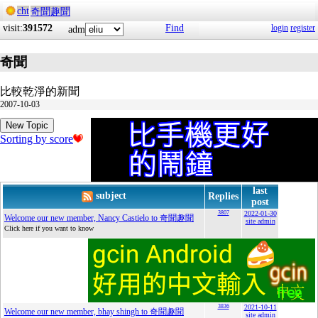
cht
奇聞趣聞
visit:
391572
Find
login
register
adm
奇聞
比較乾淨的新聞
2007-10-03
New Topic
Sorting by score
last
subject
Replies
post
3807
2022-01-30
Welcome our new member, Nancy Castielo to 奇聞趣聞
site admin
Click here if you want to know
3836
2021-10-11
Welcome our new member, bhay shingh to 奇聞趣聞
site admin