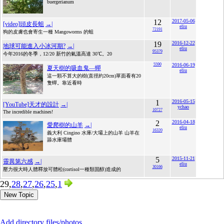
buergerianum
12
2017-05-06
[video]頭皮長蛆
→|
eliu
72191
狗的皮膚也會寄生一種 Mangoworms 的蛆
19
2016-12-22
地球可能進入小冰河期?
→|
eliu
95379
今年2016的冬季，12/20 新竹的氣溫高達 30℃。20
5590
2016-06-19
夏天樹的吸血鬼—蟬
eliu
這一顆不算大的樹(直徑約20cm)單面看有20
隻蟬。靠近看時
1
2016-05-15
[YouTube]天才的設計
→|
ychao
10727
The incredible machines!
2
2016-04-18
愛爬樹的山羊
→|
eliu
16320
義大利 Cingino 水庫/大壩上的山羊 山羊在
舔水庫壩體
5
2015-11-21
靈異第六感
→|
eliu
30166
壓力很大時人體釋放可體松(cortisol一種類固醇)造成的
29,
28
,
27
,
26
,
25
,
1
New Topic
Add directory files/photos