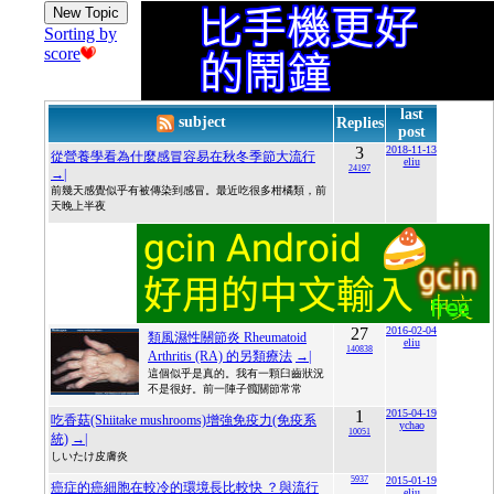
New Topic
Sorting by
score
last
subject
Replies
post
3
2018-11-13
從營養學看為什麼感冒容易在秋冬季節大流行
eliu
24197
→|
前幾天感覺似乎有被傳染到感冒。最近吃很多柑橘類，前
天晚上半夜
27
2016-02-04
類風濕性關節炎 Rheumatoid
eliu
140838
Arthritis (RA) 的另類療法
→|
這個似乎是真的。我有一顆臼齒狀況
不是很好。前一陣子髖關節常常
1
2015-04-19
吃香菇(Shiitake mushrooms)增強免疫力(免疫系
ychao
10051
統)
→|
しいたけ皮膚炎
5937
2015-01-19
癌症的癌細胞在較冷的環境長比較快 ？與流行
eliu