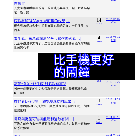
性感冒
其實這也可以用在感冒，感冒就是要穿暖一點。睡覺時穿
暖一點，第
14
2014-04-07
西瓜有類似 Viagra 威而鋼的效果
→|
eliu
99718
研究對象是13名中年肥胖有高血壓的男女。一組服用 4g
的瓜
4
2013-05-12
常生氣、敵意會刺激發炎→如何降火氣
→|
eliu
26082
只是冬蟲夏草太貴了，之前也曾發生裏面塞鉛絲來增加重
量的黑心冬
5749
2012-12-27
蔬果+魚油+益生菌 對氣喘有幫助
eliu
另外一個重要的生活習慣就是是適量曬太陽補充維他命
D。 &h
3
2012-11-28
維他命D減少第一類型糖尿病的風險
→|
eliu
20647
又一篇維他命D不足與第一類型糖尿病有關的研究。 與血
液濃度維
1
2011-06-15
蟑螂與黴菌可能與氣喘和過敏有關
→|
eliu
12415
不過之前也有太乾淨反而容易過敏的說法。如果一直給免
疫系統低量
1
2011-04-12