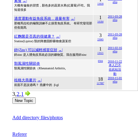
素食
→|
eliu
11616
大概有偏食的習慣，顏色多的蔬菜水果(紅蘿蔔)不吃。我
知道很多
1
2011-03-28
適度運動有益免疫系統，過量有害
→|
eliu
14184
那種馬拉松的極限訓練不止損害免疫系統。 有研究發現那
些長期馬
3
2011-03-28
紅麴菌是否真的很健康？
→|
eliu
22065
Statins(Lipitor) 類的降膽固醇藥物會讓某些
1
2011-02-16
鋅(Zinc) 可以減輕感冒症狀
→|
eliu
13521
鋅zinc 是人體免疫系統必須的礦物質。我在服用鋅zinc
6504
2010-11-22
類風濕性關節炎
本人已不
類風濕性關節炎（Rheumatoid Arthritis,
在此站活
動
18
2010-11-01
桂格大燕麥片
→|
eliu
117087
前面不是說過嗎？ 燕麥中的 β-gl
3,
2
,
1
New Topic
Add directory files/photos
Referer