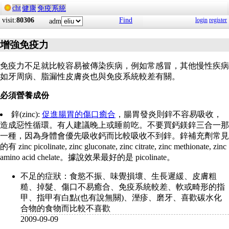
cht
健康
免疫系統
visit:
80306
Find
login
register
adm
增強免疫力
免疫力不足就比較容易被傳染疾病，例如常感冒，其他慢性疾病
如牙周病、脂漏性皮膚炎也與免疫系統較差有關。
必須營養成份
鋅(zinc):
促進腸胃的傷口癒合
，腸胃發炎則鋅不容易吸收，
造成惡性循環。有人建議晚上或睡前吃。不要買鈣鎂鋅三合一那
一種，因為身體會優先吸收鈣而比較吸收不到鋅。鋅補充劑常見
的有 zinc picolinate, zinc gluconate, zinc citrate, zinc methionate, zinc
amino acid chelate。據說效果最好的是 picolinate。
不足的症狀：食慾不振、味覺損壞、生長遲緩、皮膚粗
糙、掉髮、傷口不易癒合、免疫系統較差、軟或畸形的指
甲、指甲有白點(也有說無關)、溼疹、磨牙、喜歡碳水化
合物的食物而比較不喜歡
2009-09-09