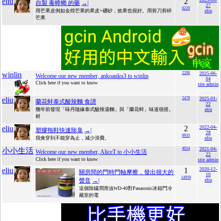
eliu
2
自製 毒蟑螂 的藥
→|
27
6220
用芒果皮例如金煌芒果的果皮+硼砂，效果也很好。用剪刀剪碎
eliu
芒果
winlin
2200
2025-06-
Welcome our new member, ankoanku3 to winlin
04
Click here if you want to know
site admin
eliu
2479
2025-01-
蘭花蚌泰式酸辣麵 食譜
22
幾年前發現「味丹隨緣泰式酸辣湯麵」與「蘭花蚌」味道很搭。
eliu
材
eliu
2
2022-04-
塑膠拖鞋快速除臭
→|
28
9935
我會穿到不能穿為止，減少浪費。
eliu
4014
2021-04-
小小生活
Welcome our new member, AliceT to 小小生活
22
Click here if you want to know
site admin
eliu
1
2020-12-
關房間的門時門軸摩擦，發出很大的
10
14959
聲音
→|
eliu
這個除鏽潤滑油WD-40對Panasonic冰箱門冷
藏室的電