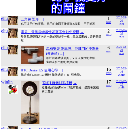
eliu
1
2020-05-
三角褲 塑形
→|
20
8895
也可以用任何長條、棍子的東西直接頂住&撐拉，用手抓著
eliu
eliu
2
2020-05-
電扇、電風扇轉很慢甚至不會動怎麼辦
→|
16
12572
那個塑膠螺帽方向與一般的螺絲不一樣，是反過來的，要解開是
eliu
順
eliu
6
2020-03-
馬桶安裝 洗屁股、沖肛門的沖洗器
20
51191
(蓮蓬頭)
→|
eliu
最近因為武漢肺炎，又有人在搶衛生紙。
這種洗肛門的衛生沖洗頭
eliu
16
2020-02-
HTC Desire 12s 使用心得
→|
16
55315
我這邊的Desire 12相機有幾個缺點： (1) 對焦能力
winlin
winlin
17
2020-02-
[亂報] 買個LED檯燈
→|
12
85582
這種條紋我的Desire 12也有拍過，是對著某機
winlin
構天花板
eliu
6
2020-02-