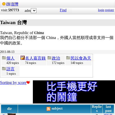
cht
台灣
visit:
597773
Find
login
register
adm
Taiwan 台灣
Taiwan, Republic of
China
我們自己都分不清那一個 China，外國人當然順理成章支持一個
中國的政策。
2011-08-13
個人
名人嘉言錄
政治
民以食為天
420 topics
74 topics
172 topics
140 topics
語言
1 topics
Sorting by score
Replie
last
subject
dir
s
post
2025-06-