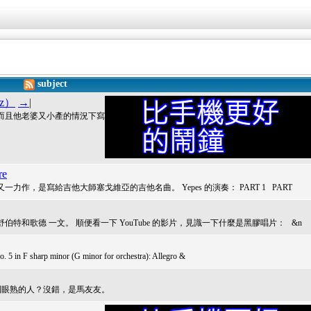
subject
ez）
→|
而且他老婆又小產的情況下寫
re
，是寫給吉他大師塞戈維亞的吉他名曲。 Yepes 的演奏： PART 1 PART
和歌德 一文。 順便看一下 YouTube 的影片，見識一下什麼是黑膠唱片： &n
arp minor (G minor for orchestra): Allegro &
 有沒有看到眼熟的人？沒錯，是馬友友。