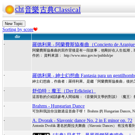
cht
音樂
古典Classical
New Topic
Sorting by score
dir
.
羅德利果 - 阿蘭費斯協奏曲（Concierto de Aranju
阿蘭費斯協奏曲的寫作背後是有一段故事，他剛好在人生低潮，
作的： 資料來源： http://www.ntso.gov.tw/publish/pe
.
羅德利果 - 紳士幻想曲 Fantasia para un gentilhomb
紳士幻想曲，作曲者：羅得利果。是繼「阿蘭費斯協奏曲」後的又一力作
.
舒伯特：魔王（Der Erlkönig）
這首歌的介紹請參考人間福報：《音樂與文學的對談》〈魔王〉舒伯特
.
Brahms - Hungarian Dance
可別和我說你沒聽過這首曲子呀！ Brahms 的 Hungarian Dances, No. 5 in F sh
.
A. Dvorak - Slavonic dance No. 2 in E minor op. 72
Antonín Dvořák 著名的斯拉夫舞曲（Slavonic Dances）
.