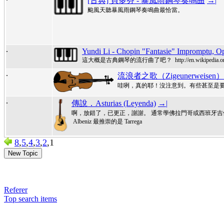
[古典] 貝多芬 - 暴風雨鋼琴奏鳴曲
→|
颱風天聽暴風雨鋼琴奏鳴曲最恰當。
.
Yundi Li - Chopin "Fantasie" Impromptu, O
這大概是古典鋼琴的流行曲了吧？ http://en.wikipedia.org/wi
.
流浪者之歌（Zigeunerweisen）
哇咧，真的耶！沒注意到。有些甚至是
.
傳說．Asturias (Leyenda)
→|
啊，放錯了，已更正，謝謝。 通常學佛拉門哥或西班牙
Albeniz 最推崇的是 Tarrega
8
,
5
,
4
,
3
,
2
,1
New Topic
Referer
Top search items